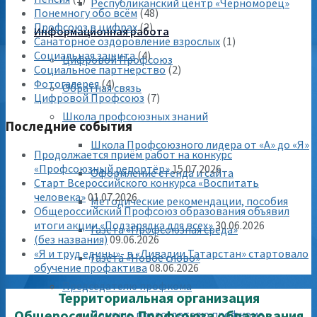
Республиканский центр «Черноморец»
Понемногу обо всём
(48)
Профсоюз в цифрах
(2)
Информационная работа
Санаторное оздоровление взрослых
(1)
Социальная защита
(4)
Цифровой Профсоюз
Социальное партнерство
(2)
Фотогалерея
(4)
Обратная связь
Цифровой Профсоюз
(7)
Школа профсоюзных знаний
Последние события
Школа Профсоюзного лидера от «А» до «Я»
Продолжается приём работ на конкурс
«Профсоюзный репортёр»
15.07.2026
Оформление стенда и сайта
Старт Всероссийского конкурса «Воспитать
человека»
01.07.2026
Методические рекомендации, пособия
Общероссийский Профсоюз образования объявил
итоги акции «Подзарядка для всех»
30.06.2026
Газета «Профсоюзная среда»
(без названия)
09.06.2026
«Я и труд едины»- в «Ливадии Татарстан» стартовало
Газета «Новое слово»
обучение профактива
08.06.2026
Председателю профкома
Территориальная организация
Общероссийского Профсоюза образования
Помощь председателю профкома