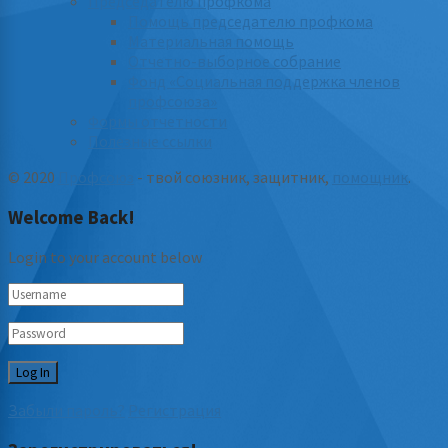
Председателю профкома
Помощь председателю профкома
Материальная помощь
Отчетно-выборное собрание
Фонд «Социальная поддержка членов
профсоюза»
Формы отчетности
Полезные ссылки
© 2020
Профсоюз
- твой союзник, защитник,
помощник
.
Welcome Back!
Login to your account below
Забыли пароль?
Регистрация