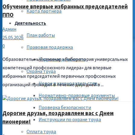
Обучение впервые избранных председателей
Карта партнера
ППО
Деятельность
Админ
План работы
25.05.2026
0
Правовая поддержка
Кадровые документы
Образовательный семинар «Лаборатория универсальных
компетенций профсоюзного лидера» для впервые
Охрана труда
избранных председателей первичных профсоюзных
Новое в законодательстве
организаций проходил в течение двух дней в ...
Нормативно-правовые документы
Проверка безопасности
Дорогие друзья, поздравляем вас с Днем
Инструкции по охране труда
пионерии!
Оплата труда