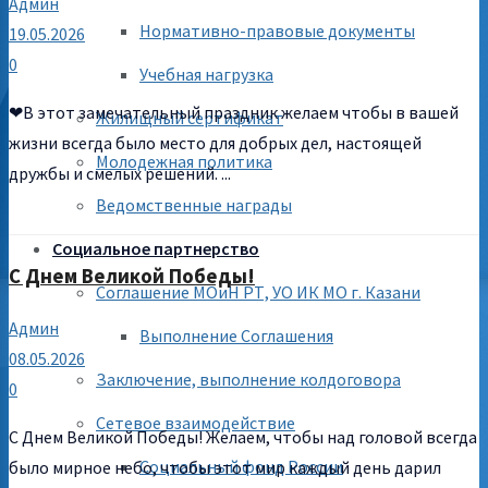
Админ
Нормативно-правовые документы
19.05.2026
0
Учебная нагрузка
❤В этот замечательный праздник желаем чтобы в вашей
Жилищный сертификат
жизни всегда было место для добрых дел, настоящей
Молодежная политика
дружбы и смелых решений. ...
Ведомственные награды
Социальное партнерство
С Днем Великой Победы!
Соглашение МОиН РТ, УО ИК МО г. Казани
Админ
Выполнение Соглашения
08.05.2026
Заключение, выполнение колдоговора
0
Сетевое взаимодействие
С Днем Великой Победы! Желаем, чтобы над головой всегда
Социальный фонд России
было мирное небо, чтобы этот мир каждый день дарил