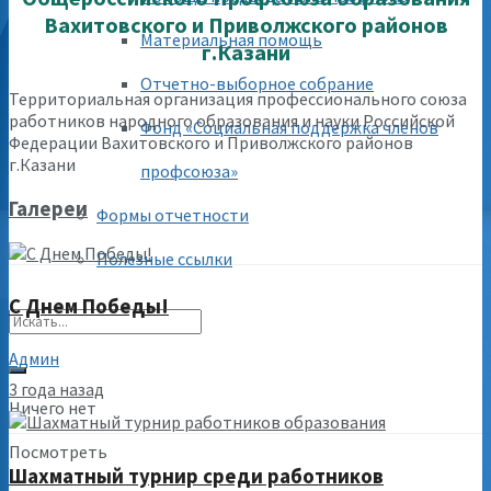
Вахитовского и Приволжского районов
Материальная помощь
г.Казани
Отчетно-выборное собрание
Территориальная организация профессионального союза
работников народного образования и науки Российской
Фонд «Социальная поддержка членов
Федерации Вахитовского и Приволжского районов
г.Казани
профсоюза»
Галереи
Формы отчетности
Полезные ссылки
С Днем Победы!
Админ
3 года назад
Ничего нет
Посмотреть
Шахматный турнир среди работников