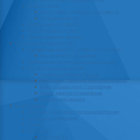
Оплата труда
Нормативно-правовые документы
Учебная нагрузка
Жилищный сертификат
Молодежная политика
Ведомственные награды
Социальное партнерство
Соглашение МОиН РТ, УО ИК МО г. Казани
Выполнение Соглашения
Заключение, выполнение колдоговора
Сетевое взаимодействие
Социальный фонд России
Негосударственный пенсионный фонд
Фонд социального страхования
Центр занятости населения
Социальная защита
Мероприятия
2026 год — Год единства народов России
Семинары, совещания
Акции
Конкурсы
Рейтинг ОО