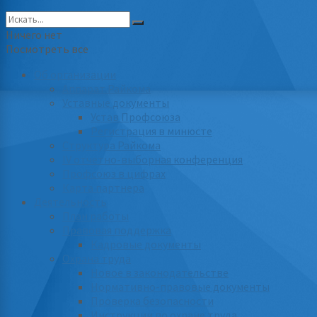
Ничего нет
Посмотреть все
Об организации
Аппарат Райкома
Уставные документы
Устав Профсоюза
Регистрация в минюсте
Структура Райкома
IV отчетно-выборная конференция
Профсоюз в цифрах
Карта партнера
Деятельность
План работы
Правовая поддержка
Кадровые документы
Охрана труда
Новое в законодательстве
Нормативно-правовые документы
Проверка безопасности
Инструкции по охране труда