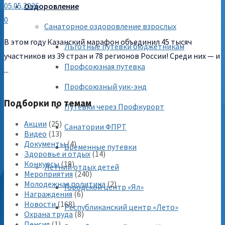
05.05.2026
Оздоровление
0
Санаторное оздоровление взрослых
В этом году Казанский марафон объединил 45 тысяч
Льготные путевки бюджетникам
участников из 39 стран и 78 регионов России! Среди них — и
Профсоюзная путевка
...
Профсоюзный уик-энд
Подборки по темам
Путевки через Профкурорт
Акции
(25)
Санатории ФПРТ
Видео
(13)
Документы
(4)
Временные путевки
Здоровье и отдых
(14)
Конкурсы
(18)
Летний отдых детей
Мероприятия
(240)
Молодежная политика
(2)
Городской центр «Ял»
Награждения
(6)
Новости
(168)
Республиканский центр «Лето»
Охрана труда
(8)
Пенсия
(1)