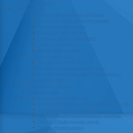
Спартакиада
Оздоровление
Санаторное оздоровление взрослых
Льготные путевки бюджетникам
Профсоюзная путевка
Профсоюзный уик-энд
Путевки через Профкурорт
Санатории ФПРТ
Временные путевки
Летний отдых детей
Городской центр «Ял»
Республиканский центр «Лето»
Республиканский центр «Черноморец»
Информационная работа
Цифровой Профсоюз
Обратная связь
Школа профсоюзных знаний
Школа Профсоюзного лидера от «А» до «Я»
Оформление стенда и сайта
Методические рекомендации, пособия
Газета «Профсоюзная среда»
Газета «Новое слово»