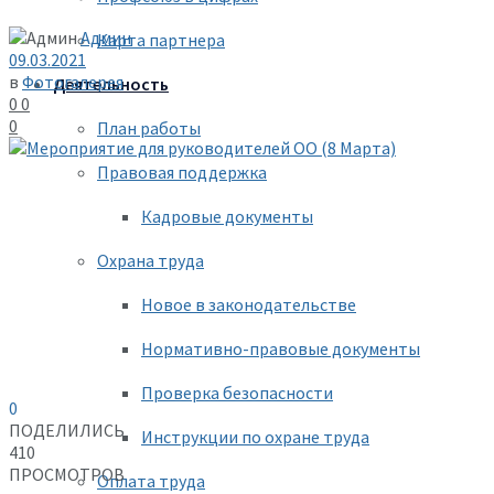
Админ
Карта партнера
09.03.2021
в
Фотогалерея
Деятельность
0
0
0
План работы
Правовая поддержка
Кадровые документы
Охрана труда
Новое в законодательстве
Нормативно-правовые документы
Проверка безопасности
0
ПОДЕЛИЛИСЬ
Инструкции по охране труда
410
ПРОСМОТРОВ
Оплата труда