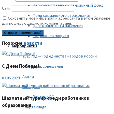
Негосударственный пенсионный фонд
Сайт
Фонд социального страхования
Сохранить моё имя, email и адрес сайта в этом браузере
для последующих моих комментариев.
Центр занятости населения
Социальная защита
Похожие
новости
Мероприятия
2026 год — Год единства народов России
С Днем Победы!
Семинары, совещания
Акции
03.05.2023
Конкурсы
Рейтинг ОО
Шахматный турнир среди работников
образования
Спартакиада