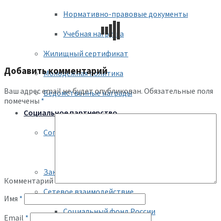
Нормативно-правовые документы
Учебная нагрузка
Жилищный сертификат
Добавить комментарий
Молодежная политика
Ваш адрес email не будет опубликован.
Обязательные поля
Ведомственные награды
помечены
*
Социальное партнерство
Соглашение МОиН РТ, УО ИК МО г. Казани
Выполнение Соглашения
Заключение, выполнение колдоговора
Комментарий
Сетевое взаимодействие
Имя
*
Социальный фонд России
Email
*