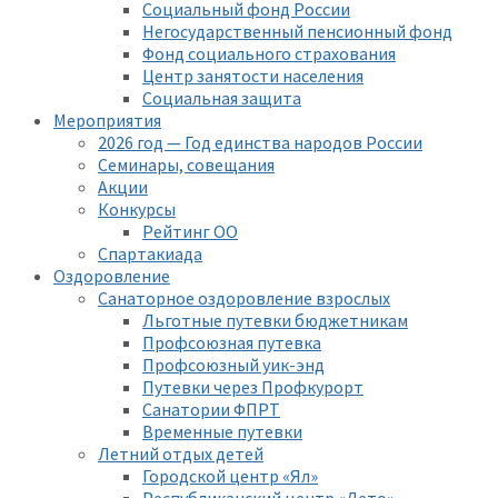
Социальный фонд России
Негосударственный пенсионный фонд
Фонд социального страхования
Центр занятости населения
Социальная защита
Мероприятия
2026 год — Год единства народов России
Семинары, совещания
Акции
Конкурсы
Рейтинг ОО
Спартакиада
Оздоровление
Санаторное оздоровление взрослых
Льготные путевки бюджетникам
Профсоюзная путевка
Профсоюзный уик-энд
Путевки через Профкурорт
Санатории ФПРТ
Временные путевки
Летний отдых детей
Городской центр «Ял»
Республиканский центр «Лето»