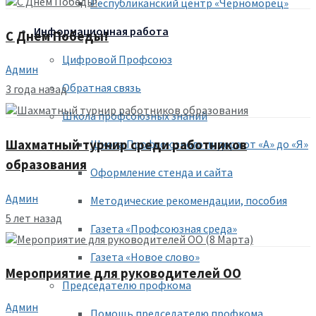
Республиканский центр «Черноморец»
Информационная работа
С Днем Победы!
Цифровой Профсоюз
Админ
Обратная связь
3 года назад
Школа профсоюзных знаний
Шахматный турнир среди работников
Школа Профсоюзного лидера от «А» до «Я»
образования
Оформление стенда и сайта
Админ
Методические рекомендации, пособия
5 лет назад
Газета «Профсоюзная среда»
Газета «Новое слово»
Мероприятие для руководителей ОО
Председателю профкома
Админ
Помощь председателю профкома