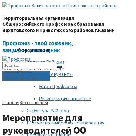
Территориальная организация
Общероссийского Профсоюза образования
Вахитовского и Приволжского районов г.Казани
Профсоюз - твой союзник,
защитник, помощник
Об организации
Аппарат Райкома
prk-ed@yandex.ru
Казань, ул.Бр.Касимовых, д.6
Ничего нет
Уставные документы
(843) 228-68-80
Посмотреть все
Устав Профсоюза
Регистрация в минюсте
Главная
Фотогалерея
Структура Райкома
Мероприятие для
IV отчетно-выборная конференция
руководителей ОО
Профсоюз в цифрах