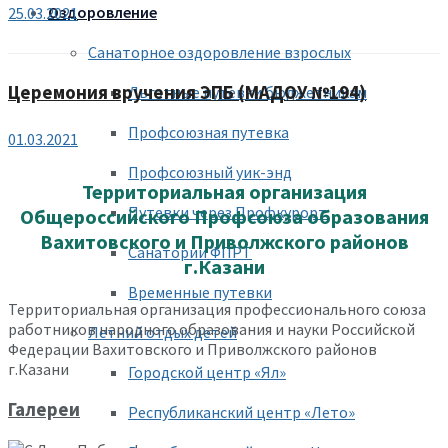
Оздоровление
25.03.2021
Санаторное оздоровление взрослых
Церемония вручения ЭПБ (МАДОУ №194)
Льготные путевки бюджетникам
Профсоюзная путевка
01.03.2021
Профсоюзный уик-энд
Территориальная организация
Путевки через Профкурорт
Общероссийского Профсоюза образования
Вахитовского и Приволжского районов
Санатории ФПРТ
г.Казани
Временные путевки
Территориальная организация профессионального союза
работников народного образования и науки Российской
Летний отдых детей
Федерации Вахитовского и Приволжского районов
г.Казани
Городской центр «Ял»
Галереи
Республиканский центр «Лето»