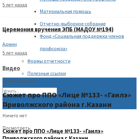
5 лет назад
Материальная помощь
Отчетно-выборное собрание
Церемония вручения ЭПБ (МАДОУ №194)
Фонд «Социальная поддержка членов
Админ
профсоюза»
5 лет назад
Формы отчетности
Видео
Полезные ссылки
Сейчас играет
Сюжет про ППО «Лице №133- «Гаилэ»
Приволжского района г.Казани
Ничего нет
Посмотреть
Сюжет про ППО «Лице №133- «Гаилэ»
Приволжского района г.Казани