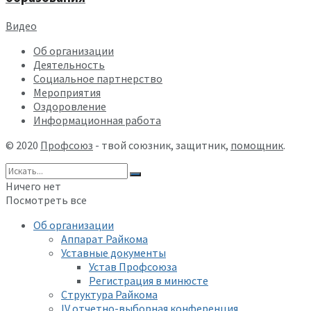
Видео
Об организации
Деятельность
Социальное партнерство
Мероприятия
Оздоровление
Информационная работа
© 2020
Профсоюз
- твой союзник, защитник,
помощник
.
Ничего нет
Посмотреть все
Об организации
Аппарат Райкома
Уставные документы
Устав Профсоюза
Регистрация в минюсте
Структура Райкома
IV отчетно-выборная конференция