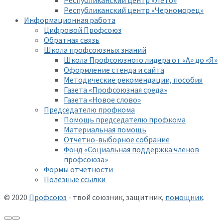
Республиканский центр «Черноморец»
Информационная работа
Цифровой Профсоюз
Обратная связь
Школа профсоюзных знаний
Школа Профсоюзного лидера от «А» до «Я»
Оформление стенда и сайта
Методические рекомендации, пособия
Газета «Профсоюзная среда»
Газета «Новое слово»
Председателю профкома
Помощь председателю профкома
Материальная помощь
Отчетно-выборное собрание
Фонд «Социальная поддержка членов
профсоюза»
Формы отчетности
Полезные ссылки
© 2020
Профсоюз
- твой союзник, защитник,
помощник
.