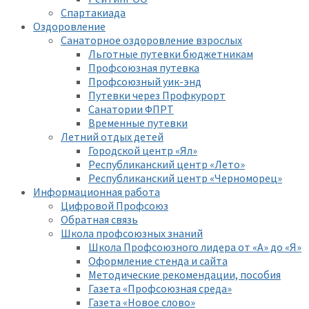
Спартакиада
Оздоровление
Санаторное оздоровление взрослых
Льготные путевки бюджетникам
Профсоюзная путевка
Профсоюзный уик-энд
Путевки через Профкурорт
Санатории ФПРТ
Временные путевки
Летний отдых детей
Городской центр «Ял»
Республиканский центр «Лето»
Республиканский центр «Черноморец»
Информационная работа
Цифровой Профсоюз
Обратная связь
Школа профсоюзных знаний
Школа Профсоюзного лидера от «А» до «Я»
Оформление стенда и сайта
Методические рекомендации, пособия
Газета «Профсоюзная среда»
Газета «Новое слово»