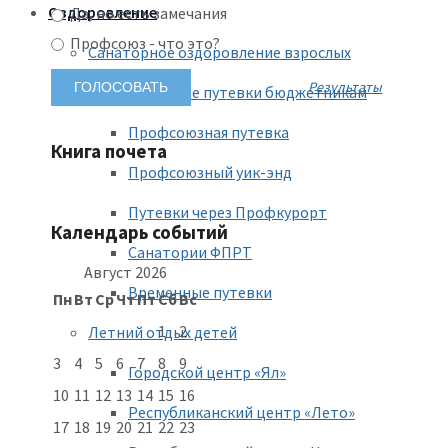
Оздоровление
Да, но есть замечания
Профсоюз - что это?
Санаторное оздоровление взрослых
Результаты
Льготные путевки бюджетникам
Профсоюзная путевка
Книга почета
Профсоюзный уик-энд
Путевки через Профкурорт
Календарь событий
Санатории ФПРТ
Август 2026
Временные путевки
Пн
Вт
Ср
Чт
Пт
Сб
Вс
1
2
Летний отдых детей
3
4
5
6
7
8
9
Городской центр «Ял»
10
11
12
13
14
15
16
Республиканский центр «Лето»
17
18
19
20
21
22
23