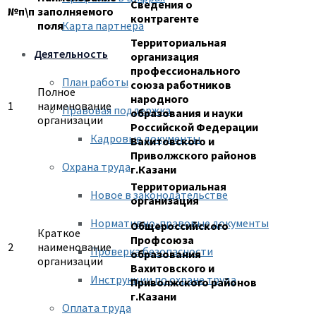
Сведения о
№п\п
заполняемого
контрагенте
поля
Карта партнера
Территориальная
Деятельность
организация
профессионального
План работы
союза работников
Полное
народного
1
наименование
Правовая поддержка
образования и науки
организации
Российской Федерации
Кадровые документы
Вахитовского и
Приволжского районов
Охрана труда
г.Казани
Территориальная
Новое в законодательстве
организация
Нормативно-правовые документы
Общероссийского
Краткое
Профсоюза
2
наименование
Проверка безопасности
образования
организации
Вахитовского и
Инструкции по охране труда
Приволжского районов
г.Казани
Оплата труда