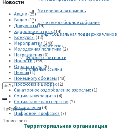
Новости
Материальная помощь
Акции
(25)
Видео
(13)
Отчетно-выборное собрание
Документы
(4)
Здоровье и отдых
(14)
Фонд «Социальная поддержка членов
Конкурсы
(18)
Мероприятия
(240)
профсоюза»
Молодежная политика
(2)
Награждения
(6)
Формы отчетности
Новости
(168)
Охрана труда
(8)
Полезные ссылки
Пенсия
(1)
Понемногу обо всём
(48)
Профсоюз в цифрах
(2)
Санаторное оздоровление взрослых
(1)
Социальная защита
(4)
Социальное партнерство
(2)
Фотогалерея
(4)
Ничего нет
Цифровой Профсоюз
(7)
Посмотреть
Территориальная организация