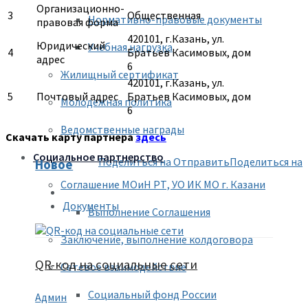
Организационно-
3
Общественная
Нормативно-правовые документы
правовая форма
420101, г.Казань, ул.
Юридический
Учебная нагрузка
4
Братьев Касимовых, дом
адрес
6
Жилищный сертификат
420101, г.Казань, ул.
5
Почтовый адрес
Братьев Касимовых, дом
Молодежная политика
6
Ведомственные награды
Скачать карту партнера
здесь
Социальное партнерство
Поделиться на
Отправить
Поделиться на
Новое
Соглашение МОиН РТ, УО ИК МО г. Казани
Документы
Выполнение Соглашения
Заключение, выполнение колдоговора
QR-код на социальные сети
Сетевое взаимодействие
Социальный фонд России
Админ