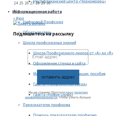
Республиканский центр «Черноморец»
24
25
26
27
28
29
30
31
Информационная работа
« Июл
Цифровой Профсоюз
Обратная связь
Подпишитесь на рассылку
Школа профсоюзных знаний
Школа Профсоюзного лидера от «А» до «Я»
Оформление стенда и сайта
Методические рекомендации, пособия
Газета «Профсоюзная среда»
Мы не спамим! Прочтите нашу
политику
Газета «Новое слово»
конфиденциальности
, чтобы узнать больше.
Председателю профкома
Помощь председателю профкома