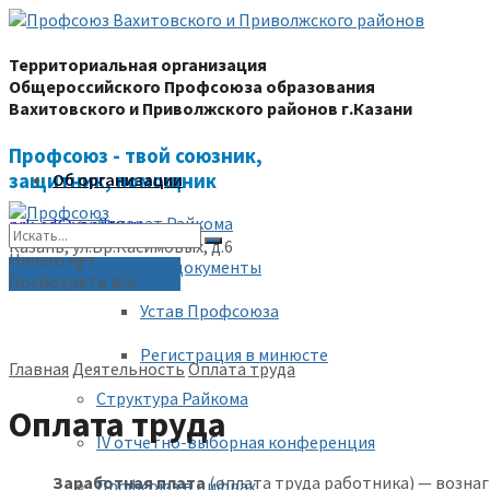
Территориальная организация
Общероссийского Профсоюза образования
Вахитовского и Приволжского районов г.Казани
Профсоюз - твой союзник,
защитник, помощник
Об организации
Аппарат Райкома
prk-ed@yandex.ru
Казань, ул.Бр.Касимовых, д.6
Ничего нет
Уставные документы
(843) 228-68-80
Посмотреть все
Устав Профсоюза
Регистрация в минюсте
Главная
Деятельность
Оплата труда
Структура Райкома
Оплата труда
IV отчетно-выборная конференция
Заработная плата
(оплата труда работника) — вознаг
Профсоюз в цифрах