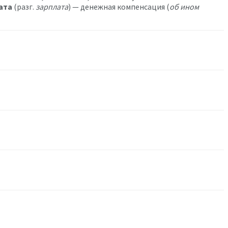
ата
(разг.
зарплата
) — денежная компенсация (
об ином