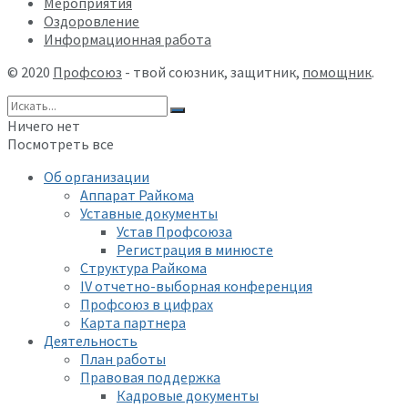
Мероприятия
Оздоровление
Информационная работа
© 2020
Профсоюз
- твой союзник, защитник,
помощник
.
Ничего нет
Посмотреть все
Об организации
Аппарат Райкома
Уставные документы
Устав Профсоюза
Регистрация в минюсте
Структура Райкома
IV отчетно-выборная конференция
Профсоюз в цифрах
Карта партнера
Деятельность
План работы
Правовая поддержка
Кадровые документы