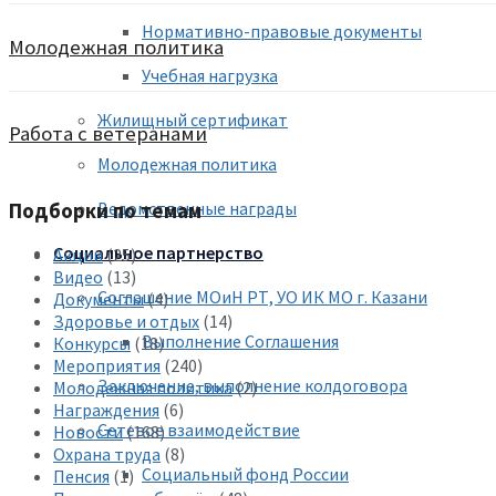
Нормативно-правовые документы
Молодежная политика
Учебная нагрузка
Жилищный сертификат
Работа с ветеранами
Молодежная политика
Ведомственные награды
Подборки по темам
Социальное партнерство
Акции
(25)
Видео
(13)
Соглашение МОиН РТ, УО ИК МО г. Казани
Документы
(4)
Здоровье и отдых
(14)
Выполнение Соглашения
Конкурсы
(18)
Мероприятия
(240)
Заключение, выполнение колдоговора
Молодежная политика
(2)
Награждения
(6)
Сетевое взаимодействие
Новости
(168)
Охрана труда
(8)
Социальный фонд России
Пенсия
(1)