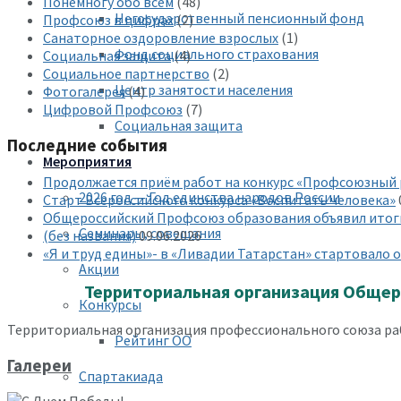
Понемногу обо всём
(48)
Негосударственный пенсионный фонд
Профсоюз в цифрах
(2)
Санаторное оздоровление взрослых
(1)
Фонд социального страхования
Социальная защита
(4)
Социальное партнерство
(2)
Центр занятости населения
Фотогалерея
(4)
Цифровой Профсоюз
(7)
Социальная защита
Последние события
Мероприятия
Продолжается приём работ на конкурс «Профсоюзный
2026 год — Год единства народов России
Старт Всероссийского конкурса «Воспитать человека»
Общероссийский Профсоюз образования объявил итоги
Семинары, совещания
(без названия)
09.06.2026
«Я и труд едины»- в «Ливадии Татарстан» стартовало
Акции
Территориальная организация Общер
Конкурсы
Территориальная организация профессионального союза раб
Рейтинг ОО
Галереи
Спартакиада