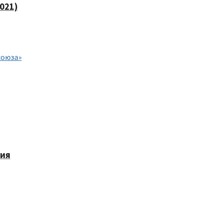
021)
союза»
ния