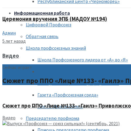
Республиканский центр «Черноморец»
Информационная работа
Церемония вручения ЭПБ (МАДОУ №194)
Цифровой Профсоюз
Админ
Обратная связь
5 лет назад
Школа профсоюзных знаний
Видео
Школа Профсоюзного лидера от «А» до «Я»
Сейчас играет
Оформление стенда и сайта
Сюжет про ППО «Лице №133- «Гаилэ» П
Методические рекомендации, пособия
Газета «Профсоюзная среда»
Сюжет про ППО «Лице №133- «Гаилэ» Приволжског
Газета «Новое слово»
Видео
Председателю профкома
Помощь председателю профкома