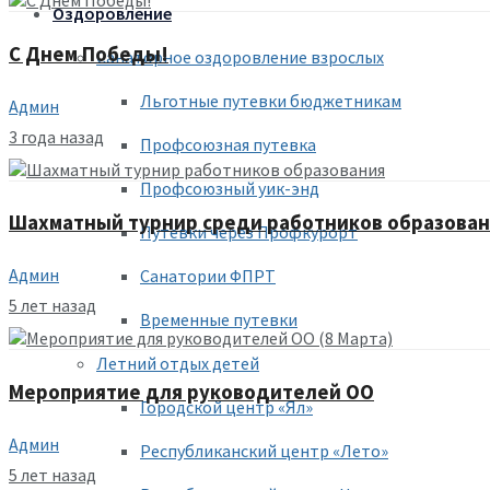
Оздоровление
С Днем Победы!
Санаторное оздоровление взрослых
Льготные путевки бюджетникам
Админ
3 года назад
Профсоюзная путевка
Профсоюзный уик-энд
Шахматный турнир среди работников образова
Путевки через Профкурорт
Админ
Санатории ФПРТ
5 лет назад
Временные путевки
Летний отдых детей
Мероприятие для руководителей ОО
Городской центр «Ял»
Админ
Республиканский центр «Лето»
5 лет назад