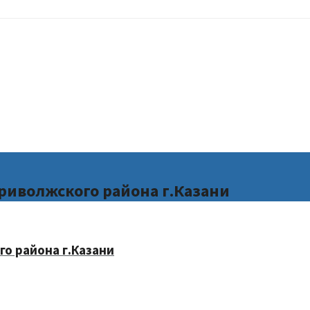
риволжского района г.Казани
о района г.Казани