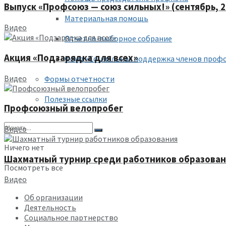
Выпуск «Профсоюз — союз сильных!» (сентябрь, 2
Материальная помощь
Видео
Отчетно-выборное собрание
Акция «Подзарядка для всех»
Фонд «Социальная поддержка членов проф
Видео
Формы отчетности
Полезные ссылки
Профсоюзный велопробег
Видео
Ничего нет
Шахматный турнир среди работников образова
Посмотреть все
Видео
Об организации
Деятельность
Социальное партнерство