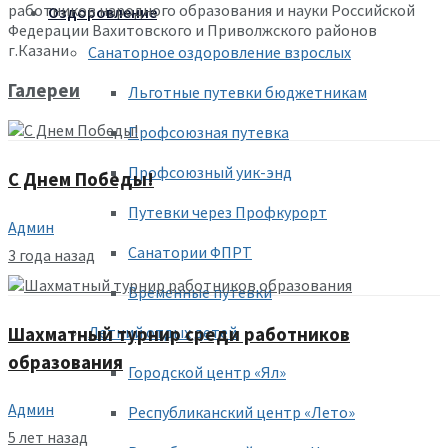
работников народного образования и науки Российской
Оздоровление
Федерации Вахитовского и Приволжского районов
г.Казани
Санаторное оздоровление взрослых
Галереи
Льготные путевки бюджетникам
Профсоюзная путевка
Профсоюзный уик-энд
С Днем Победы!
Путевки через Профкурорт
Админ
Санатории ФПРТ
3 года назад
Временные путевки
Летний отдых детей
Шахматный турнир среди работников
образования
Городской центр «Ял»
Админ
Республиканский центр «Лето»
5 лет назад