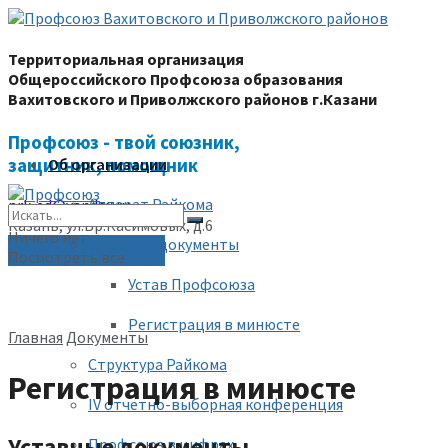
Территориальная организация
Общероссийского Профсоюза образования
Вахитовского и Приволжского районов г.Казани
Профсоюз - твой союзник,
защитник, помощник
Об организации
Аппарат Райкома
prk-ed@yandex.ru
Казань, ул.Бр.Касимовых, д.6
Ничего нет
Уставные документы
(843) 228-68-80
Посмотреть все
Устав Профсоюза
Регистрация в минюсте
Главная
Документы
Структура Райкома
Регистрация в минюсте
IV отчетно-выборная конференция
Уставные документы
Профсоюз в цифрах