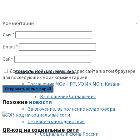
Нормативно-правовые документы
Учебная нагрузка
Комментарий
Жилищный сертификат
Имя
*
Молодежная политика
Email
*
Ведомственные награды
Сайт
Сохранить моё имя, email и адрес сайта в этом браузере
Социальное партнерство
для последующих моих комментариев.
Соглашение МОиН РТ, УО ИК МО г. Казани
Выполнение Соглашения
Похожие
новости
Заключение, выполнение колдоговора
Сетевое взаимодействие
QR-код на социальные сети
Социальный фонд России