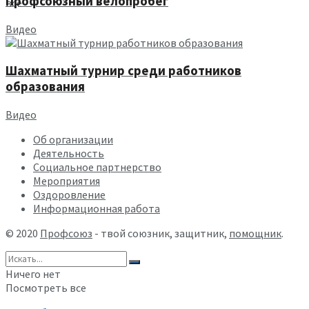
Профсоюзный велопробег
все
Видео
Шахматный турнир среди работников
образования
Видео
Об организации
Деятельность
Социальное партнерство
Мероприятия
Оздоровление
Информационная работа
© 2020
Профсоюз
- твой союзник, защитник,
помощник
.
Ничего нет
Посмотреть все