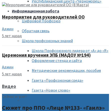
Республиканский центр «Черноморец»
Информационная работа
Мероприятие для руководителей ОО
Цифровой Профсоюз
Админ
Обратная связь
5 лет назад
Школа профсоюзных знаний
Школа Профсоюзного лидера от «А» до «Я»
Церемония вручения ЭПБ (МАДОУ №194)
Оформление стенда и сайта
Админ
Методические рекомендации, пособия
5 лет назад
Газета «Профсоюзная среда»
Видео
Газета «Новое слово»
Сейчас играет
Председателю профкома
Сюжет про ППО «Лице №133- «Гаилэ»
Помощь председателю профкома