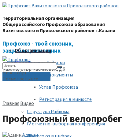
Территориальная организация
Общероссийского Профсоюза образования
Вахитовского и Приволжского районов г.Казани
Профсоюз - твой союзник,
защитник, помощник
Об организации
Аппарат Райкома
prk-ed@yandex.ru
Казань, ул.Бр.Касимовых, д.6
Ничего нет
Уставные документы
(843) 228-68-80
Посмотреть все
Устав Профсоюза
Регистрация в минюсте
Главная
Видео
Структура Райкома
Профсоюзный велопробег
IV отчетно-выборная конференция
Админ
Профсоюз в цифрах