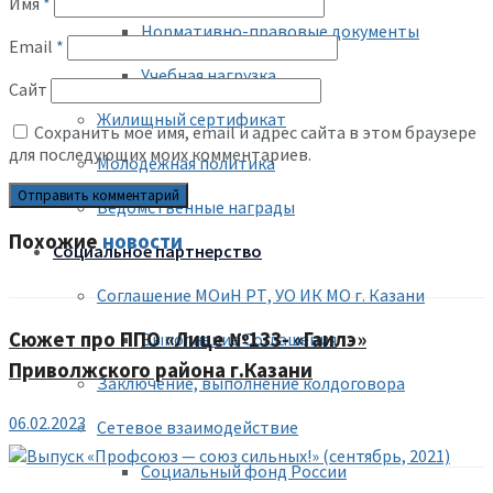
Имя
*
Нормативно-правовые документы
Email
*
Учебная нагрузка
Сайт
Жилищный сертификат
Сохранить моё имя, email и адрес сайта в этом браузере
для последующих моих комментариев.
Молодежная политика
Ведомственные награды
Похожие
новости
Социальное партнерство
Соглашение МОиН РТ, УО ИК МО г. Казани
Сюжет про ППО «Лице №133- «Гаилэ»
Выполнение Соглашения
Приволжского района г.Казани
Заключение, выполнение колдоговора
06.02.2023
Сетевое взаимодействие
Социальный фонд России