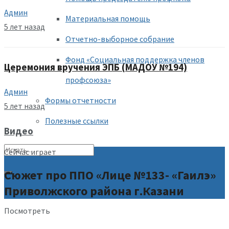
Админ
Материальная помощь
5 лет назад
Отчетно-выборное собрание
Фонд «Социальная поддержка членов
Церемония вручения ЭПБ (МАДОУ №194)
профсоюза»
Админ
Формы отчетности
5 лет назад
Полезные ссылки
Видео
Сейчас играет
Сюжет про ППО «Лице №133- «Гаилэ»
Приволжского района г.Казани
Ничего нет
Посмотреть