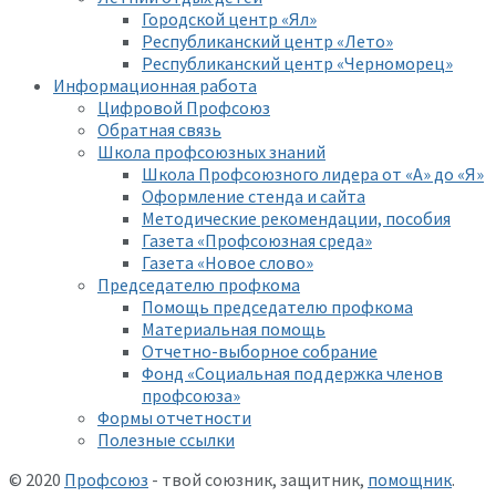
Городской центр «Ял»
Республиканский центр «Лето»
Республиканский центр «Черноморец»
Информационная работа
Цифровой Профсоюз
Обратная связь
Школа профсоюзных знаний
Школа Профсоюзного лидера от «А» до «Я»
Оформление стенда и сайта
Методические рекомендации, пособия
Газета «Профсоюзная среда»
Газета «Новое слово»
Председателю профкома
Помощь председателю профкома
Материальная помощь
Отчетно-выборное собрание
Фонд «Социальная поддержка членов
профсоюза»
Формы отчетности
Полезные ссылки
© 2020
Профсоюз
- твой союзник, защитник,
помощник
.