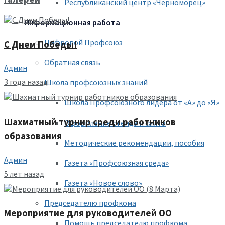
Республиканский центр «Черноморец»
Информационная работа
Цифровой Профсоюз
С Днем Победы!
Обратная связь
Админ
3 года назад
Школа профсоюзных знаний
Школа Профсоюзного лидера от «А» до «Я»
Шахматный турнир среди работников
Оформление стенда и сайта
образования
Методические рекомендации, пособия
Админ
Газета «Профсоюзная среда»
5 лет назад
Газета «Новое слово»
Председателю профкома
Мероприятие для руководителей ОО
Помощь председателю профкома