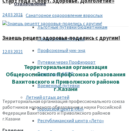
Старт года «Спорт. Здоровье. Долголетие»
Оздоровление
24.03.2021
Санаторное оздоровление взрослых
Льготные путевки бюджетникам
Знаешь рецепт здоровья-поделись с другим!
Профсоюзная путевка
Профсоюзный уик-энд
12.03.2021
Путевки через Профкурорт
Территориальная организация
Общероссийского Профсоюза образования
Санатории ФПРТ
Вахитовского и Приволжского районов
Временные путевки
г.Казани
Летний отдых детей
Территориальная организация профессионального союза
работников народного образования и науки Российской
Городской центр «Ял»
Федерации Вахитовского и Приволжского районов
г.Казани
Республиканский центр «Лето»
Галереи