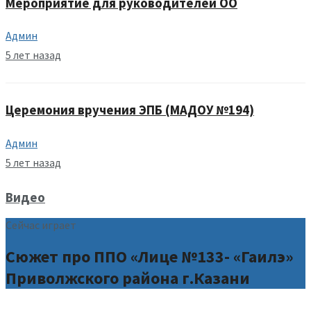
Мероприятие для руководителей ОО
Админ
5 лет назад
Церемония вручения ЭПБ (МАДОУ №194)
Админ
5 лет назад
Видео
Сейчас играет
Сюжет про ППО «Лице №133- «Гаилэ»
Приволжского района г.Казани