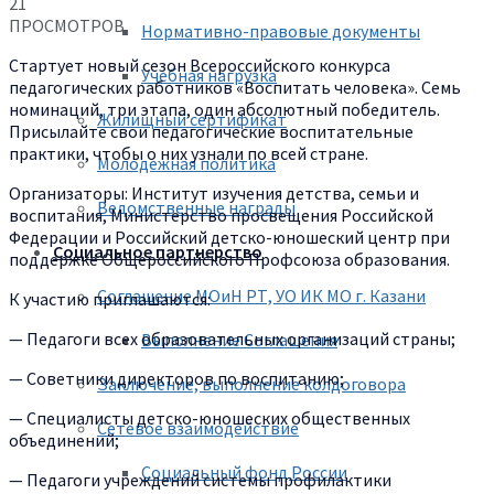
21
ПРОСМОТРОВ
Нормативно-правовые документы
Стартует новый сезон Всероссийского конкурса
Учебная нагрузка
педагогических работников «Воспитать человека». Семь
номинаций, три этапа, один абсолютный победитель.
Жилищный сертификат
Присылайте свои педагогические воспитательные
практики, чтобы о них узнали по всей стране.
Молодежная политика
Организаторы: Институт изучения детства, семьи и
Ведомственные награды
воспитания, Министерство просвещения Российской
Федерации и Российский детско-юношеский центр при
Социальное партнерство
поддержке Общероссийского Профсоюза образования.
Соглашение МОиН РТ, УО ИК МО г. Казани
К участию приглашаются:
— Педагоги всех образовательных организаций страны;
Выполнение Соглашения
— Советники директоров по воспитанию;
Заключение, выполнение колдоговора
— Специалисты детско-юношеских общественных
Сетевое взаимодействие
объединений;
Социальный фонд России
— Педагоги учреждений системы профилактики