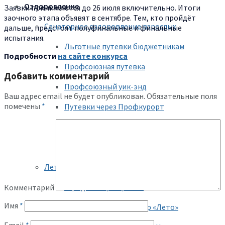
Оздоровление
Заявки принимаются до 26 июля включительно. Итоги
заочного этапа объявят в сентябре. Тем, кто пройдёт
Санаторное оздоровление взрослых
дальше, предстоят полуфинальные и финальные
испытания.
Льготные путевки бюджетникам
Подробности
на сайте конкурса
Профсоюзная путевка
Добавить комментарий
Профсоюзный уик-энд
Ваш адрес email не будет опубликован.
Обязательные поля
помечены
*
Путевки через Профкурорт
Санатории ФПРТ
Временные путевки
Летний отдых детей
Городской центр «Ял»
Комментарий
Имя
*
Республиканский центр «Лето»