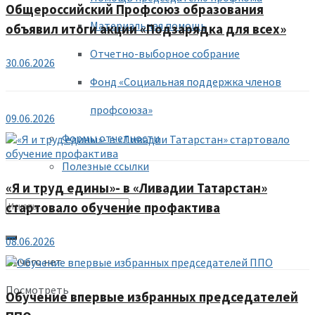
Общероссийский Профсоюз образования
Материальная помощь
объявил итоги акции «Подзарядка для всех»
Отчетно-выборное собрание
30.06.2026
Фонд «Социальная поддержка членов
профсоюза»
09.06.2026
Формы отчетности
Полезные ссылки
«Я и труд едины»- в «Ливадии Татарстан»
стартовало обучение профактива
08.06.2026
Ничего нет
Посмотреть
Обучение впервые избранных председателей