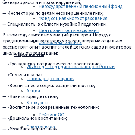
безнадзорности и правонарушений;
Негосударственный пенсионный фонд
— Инспекторы по делам несовершеннолетних;
Фонд социального страхования
— Специалисты в области музейной педагогики.
Центр занятости населения
В этом году список номинаций расширен. Наряду с
традиционными категориями жюри впервые отдельно
Социальная защита
рассмотрит опыт воспитателей детских садов и кураторов
школьных музеев страны:
Мероприятия
— «Гражданско-патриотическое воспитание»;
2026 год — Год единства народов России
— «Семья и школа»;
Семинары, совещания
— «Воспитание и социализация личности»;
Акции
— «Навигаторы детства»;
Конкурсы
— «Воспитание и современные технологии»;
Рейтинг ОО
— «Дошкольное воспитание»;
Спартакиада
— «Музейная педагогика».