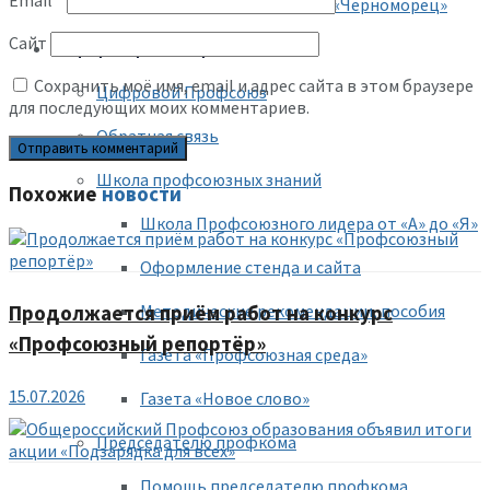
Email
*
Республиканский центр «Черноморец»
Сайт
Информационная работа
Сохранить моё имя, email и адрес сайта в этом браузере
Цифровой Профсоюз
для последующих моих комментариев.
Обратная связь
Школа профсоюзных знаний
Похожие
новости
Школа Профсоюзного лидера от «А» до «Я»
Оформление стенда и сайта
Методические рекомендации, пособия
Продолжается приём работ на конкурс
«Профсоюзный репортёр»
Газета «Профсоюзная среда»
15.07.2026
Газета «Новое слово»
Председателю профкома
Помощь председателю профкома