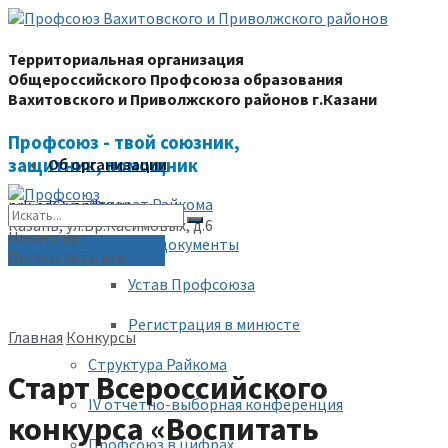
Территориальная организация
Общероссийского Профсоюза образования
Вахитовского и Приволжского районов г.Казани
Профсоюз - твой союзник,
защитник, помощник
Об организации
Аппарат Райкома
prk-ed@yandex.ru
Казань, ул.Бр.Касимовых, д.6
Ничего нет
Уставные документы
(843) 228-68-80
Посмотреть все
Устав Профсоюза
Регистрация в минюсте
Главная
Конкурсы
Структура Райкома
Старт Всероссийского
IV отчетно-выборная конференция
конкурса «Воспитать
Профсоюз в цифрах