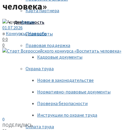
человека»
Карта партнера
Админ
Деятельность
01.07.2026
в
Конкурсы
,
Новости
План работы
0
0
0
Правовая поддержка
Кадровые документы
Охрана труда
Новое в законодательстве
Нормативно-правовые документы
Проверка безопасности
Инструкции по охране труда
0
ПОДЕЛИЛИСЬ
Оплата труда