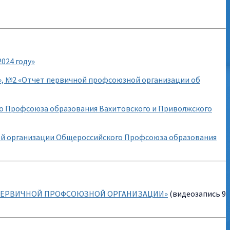
024 году»
, №2 «Отчет первичной профсоюзной организации об
о Профсоюза образования Вахитовского и Приволжского
ной организации Общероссийского Профсоюза образования
ПЕРВИЧНОЙ ПРОФСОЮЗНОЙ ОРГАНИЗАЦИИ»
(видеозапись 9