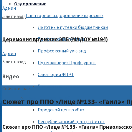
Оздоровление
Админ
Санаторное оздоровление взрослых
5 лет назад
Льготные путевки бюджетникам
Профсоюзная путевка
Церемония вручения ЭПБ (МАДОУ №194)
Профсоюзный уик-энд
Админ
5 лет назад
Путевки через Профкурорт
Санатории ФПРТ
Видео
Временные путевки
Сейчас играет
Летний отдых детей
Сюжет про ППО «Лице №133- «Гаилэ» П
Городской центр «Ял»
Республиканский центр «Лето»
Сюжет про ППО «Лице №133- «Гаилэ» Приволжског