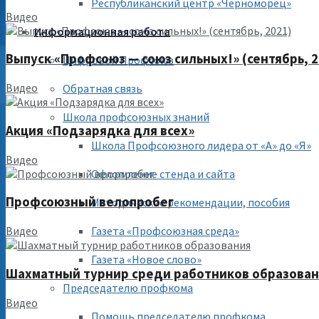
Республиканский центр «Черноморец»
Видео
Информационная работа
Выпуск «Профсоюз — союз сильных!» (сентябрь, 2
Цифровой Профсоюз
Видео
Обратная связь
Школа профсоюзных знаний
Акция «Подзарядка для всех»
Школа Профсоюзного лидера от «А» до «Я»
Видео
Оформление стенда и сайта
Профсоюзный велопробег
Методические рекомендации, пособия
Газета «Профсоюзная среда»
Видео
Газета «Новое слово»
Шахматный турнир среди работников образова
Председателю профкома
Видео
Помощь председателю профкома