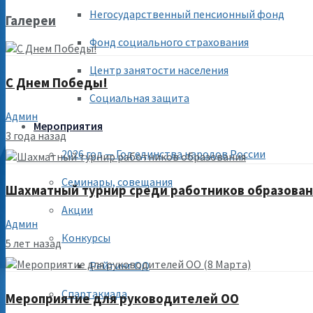
Негосударственный пенсионный фонд
Галереи
Фонд социального страхования
Центр занятости населения
С Днем Победы!
Социальная защита
Админ
Мероприятия
3 года назад
2026 год — Год единства народов России
Семинары, совещания
Шахматный турнир среди работников образова
Акции
Админ
Конкурсы
5 лет назад
Рейтинг ОО
Спартакиада
Мероприятие для руководителей ОО