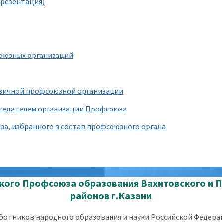
презентация)
союзных организаций
рвичной профсоюзной организации
дседателем организации Профсоюза
за, избранного в состав профсоюзного органа
кого Профсоюза образования Вахитовского и 
районов г.Казани
отников народного образования и науки Российской Федерац