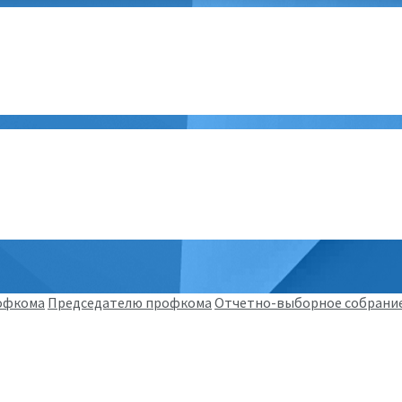
офкома
Председателю профкома
Отчетно-выборное собрани