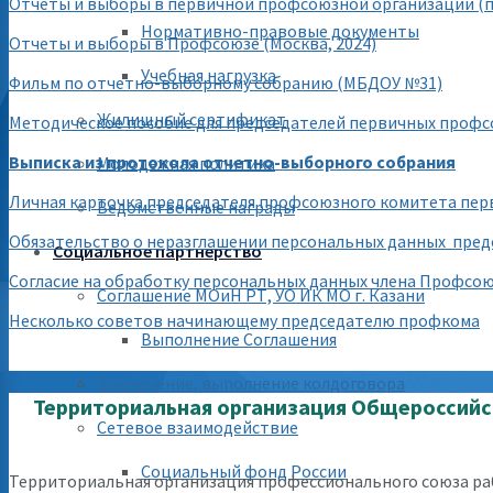
Отчёты и выборы в первичной профсоюзной организации (
Нормативно-правовые документы
Отчеты и выборы в Профсоюзе (Москва, 2024)
Учебная нагрузка
Фильм по отчетно-выборному собранию (МБДОУ №31)
Жилищный сертификат
Методическое пособие для председателей первичных проф
Выписка из протокола отчетно-выборного собрания
Молодежная политика
Личная карточка председателя профсоюзного комитета пе
Ведомственные награды
Обязательство о неразглашении персональных данных пре
Социальное партнерство
Согласие на обработку персональных данных члена Профсою
Соглашение МОиН РТ, УО ИК МО г. Казани
Несколько советов начинающему председателю профкома
Выполнение Соглашения
Заключение, выполнение колдоговора
Территориальная организация Общероссийс
Сетевое взаимодействие
Социальный фонд России
Территориальная организация профессионального союза раб