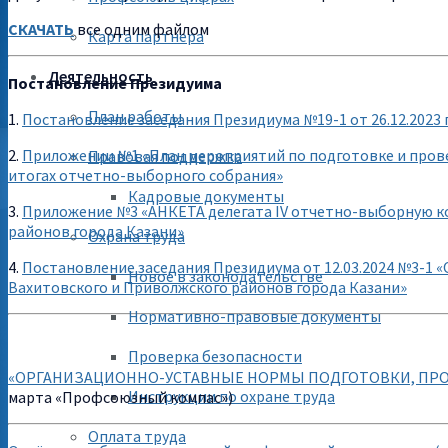
СКАЧАТЬ
все одним файлом
Карта партнера
Деятельность
Постановление Президуима
План работы
1.
Постановление заседания Президиума №19-1 от 26.12.2023 
2.
Приложении №1 «План мероприятий по подготовке и пров
Правовая поддержка
итогах отчетно-выборного собрания»
Кадровые документы
3.
Приложение №3 «АНКЕТА делегата IV отчетно-выборную 
районов города Казани»
Охрана труда
4.
Постановление заседания Президиума от 12.03.2024 №3-
Новое в законодательстве
Вахитовского и Приволжского районов города Казани»
Нормативно-правовые документы
Проверка безопасности
«ОРГАНИЗАЦИОННО-УСТАВНЫЕ НОРМЫ ПОДГОТОВКИ, ПР
Инструкции по охране труда
марта «Профсоюзный компас»)
Оплата труда