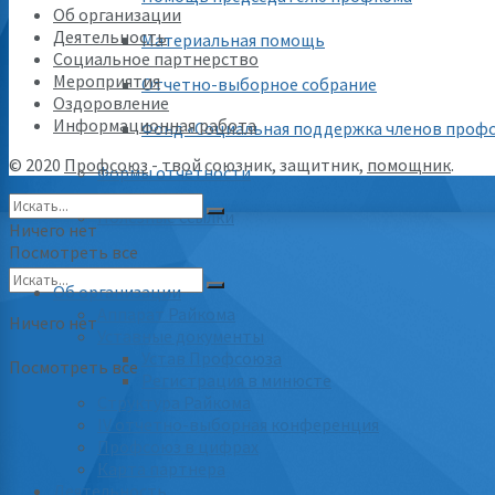
Об организации
Деятельность
Материальная помощь
Социальное партнерство
Мероприятия
Отчетно-выборное собрание
Оздоровление
Информационная работа
Фонд «Социальная поддержка членов проф
© 2020
Профсоюз
- твой союзник, защитник,
помощник
.
Формы отчетности
Полезные ссылки
Ничего нет
Посмотреть все
Об организации
Аппарат Райкома
Ничего нет
Уставные документы
Устав Профсоюза
Посмотреть все
Регистрация в минюсте
Структура Райкома
IV отчетно-выборная конференция
Профсоюз в цифрах
Карта партнера
Деятельность