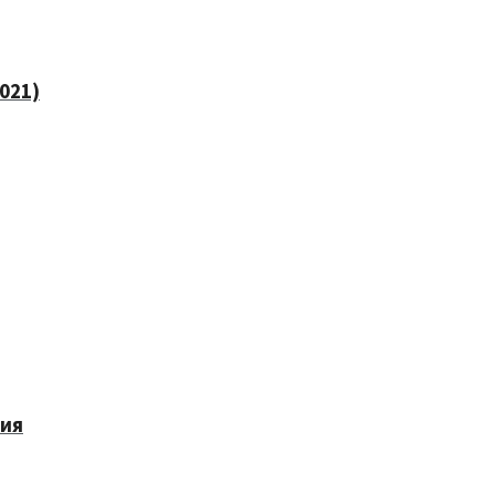
021)
ния