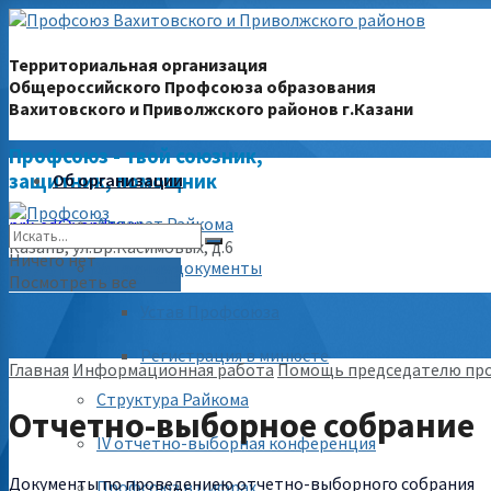
Территориальная организация
Общероссийского Профсоюза образования
Вахитовского и Приволжского районов г.Казани
Профсоюз - твой союзник,
защитник, помощник
Об организации
Аппарат Райкома
prk-ed@yandex.ru
Казань, ул.Бр.Касимовых, д.6
Ничего нет
Уставные документы
(843) 228-68-80
Посмотреть все
Устав Профсоюза
Регистрация в минюсте
Главная
Информационная работа
Помощь председателю пр
Структура Райкома
Отчетно-выборное собрание
IV отчетно-выборная конференция
Документы по проведениею отчетно-выборного собрания
Профсоюз в цифрах