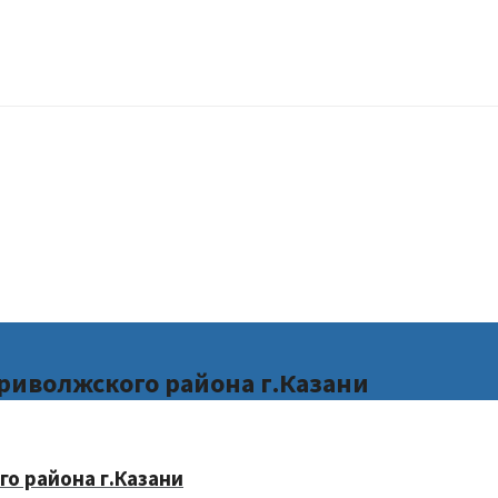
риволжского района г.Казани
о района г.Казани