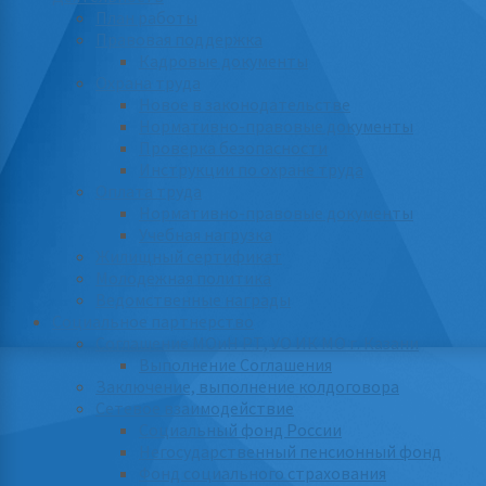
План работы
Правовая поддержка
Кадровые документы
Охрана труда
Новое в законодательстве
Нормативно-правовые документы
Проверка безопасности
Инструкции по охране труда
Оплата труда
Нормативно-правовые документы
Учебная нагрузка
Жилищный сертификат
Молодежная политика
Ведомственные награды
Социальное партнерство
Соглашение МОиН РТ, УО ИК МО г. Казани
Выполнение Соглашения
Заключение, выполнение колдоговора
Сетевое взаимодействие
Социальный фонд России
Негосударственный пенсионный фонд
Фонд социального страхования