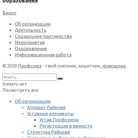
образования
Видео
Об организации
Деятельность
Социальное партнерство
Мероприятия
Оздоровление
Информационная работа
© 2020
Профсоюз
- твой союзник, защитник,
помощник
.
Ничего нет
Посмотреть все
Об организации
Аппарат Райкома
Уставные документы
Устав Профсоюза
Регистрация в минюсте
Структура Райкома
IV отчетно-выборная конференция