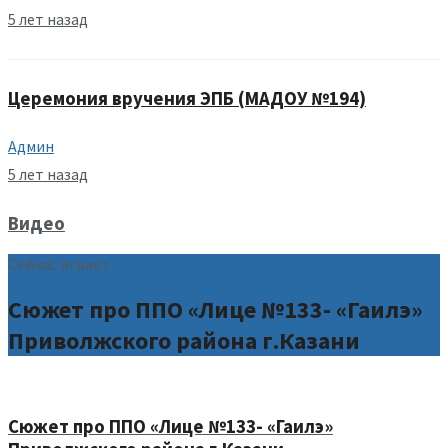
5 лет назад
Церемония вручения ЭПБ (МАДОУ №194)
Админ
5 лет назад
Видео
Сейчас играет
Сюжет про ППО «Лице №133- «Гаилэ»
Приволжского района г.Казани
Сюжет про ППО «Лице №133- «Гаилэ»