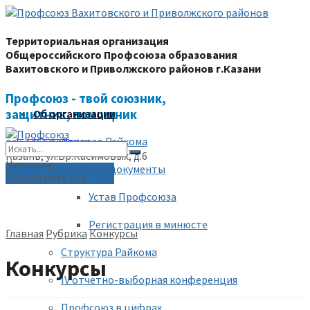
Территориальная организация
Общероссийского Профсоюза образования
Вахитовского и Приволжского районов г.Казани
Профсоюз - твой союзник,
защитник, помощник
Об организации
Аппарат Райкома
prk-ed@yandex.ru
Казань, ул.Бр.Касимовых, д.6
Ничего нет
Уставные документы
(843) 228-68-80
Посмотреть все
Устав Профсоюза
Регистрация в минюсте
Главная
Рубрика
Конкурсы
Структура Райкома
Конкурсы
IV отчетно-выборная конференция
Профсоюз в цифрах