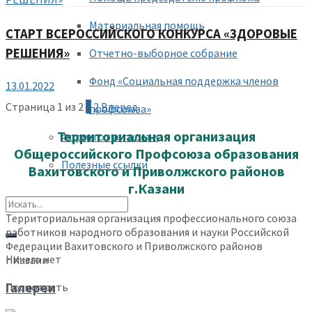
Материальная помощь
СТАРТ ВСЕРОССИЙСКОГО КОНКУРСА «ЗДОРОВЫЕ
РЕШЕНИЯ»
Отчетно-выборное собрание
Фонд «Социальная поддержка членов
13.01.2022
Страница 1 из 2
1
2
Вперед
профсоюза»
Территориальная организация
Формы отчетности
Общероссийского Профсоюза образования
Полезные ссылки
Вахитовского и Приволжского районов
г.Казани
Территориальная организация профессионального союза
работников народного образования и науки Российской
Федерации Вахитовского и Приволжского районов
Ничего нет
г.Казани
Посмотреть
Галереи