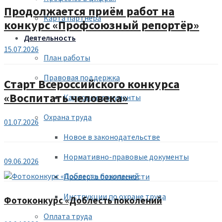
Продолжается приём работ на
Карта партнера
конкурс «Профсоюзный репортёр»
Деятельность
15.07.2026
План работы
Правовая поддержка
Старт Всероссийского конкурса
«Воспитать человека»
Кадровые документы
Охрана труда
01.07.2026
Новое в законодательстве
Нормативно-правовые документы
09.06.2026
Проверка безопасности
Инструкции по охране труда
Фотоконкурс «Доблесть поколений
Оплата труда