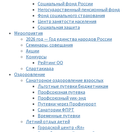
Социальный фонд России
Негосударственный пенсионный фонд
Фонд социального страхования
Центр занятости населения
Социальная защита
Мероприятия
2026 год — Год единства народов России
Семинары, совещания
Акции
Конкурсы
Рейтинг ОО
Спартакиада
Оздоровление
Санаторное оздоровление взрослых
Льготные путевки бюджетникам
Профсоюзная путевка
Профсоюзный уик-энд
Путевки через Профкурорт
Санатории ФПРТ
Временные путевки
Летний отдых детей
Городской центр «Ял»