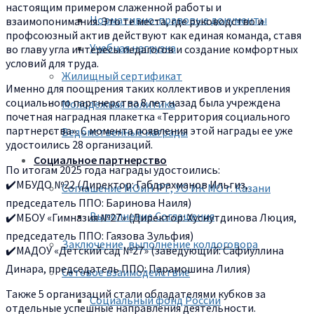
настоящим примером слаженной работы и
Нормативно-правовые документы
взаимопонимания. Это те места, где руководство и
профсоюзный актив действуют как единая команда, ставя
Учебная нагрузка
во главу угла интересы педагогов и создание комфортных
условий для труда.
Жилищный сертификат
Именно для поощрения таких коллективов и укрепления
социального партнерства 8 лет назад была учреждена
Молодежная политика
почетная наградная плакетка «Территория социального
партнерства». С момента появления этой награды ее уже
Ведомственные награды
удостоились 28 организаций.
Социальное партнерство
По итогам 2025 года награды удостоились:
✔️МБУДО №22 (Директор: Габдрахманов Ильгиз,
Соглашение МОиН РТ, УО ИК МО г. Казани
председатель ППО: Баринова Наиля)
Выполнение Соглашения
✔️МБОУ «Гимназия №27» (Директор: Хуснутдинова Люция,
председатель ППО: Гаязова Зульфия)
Заключение, выполнение колдоговора
✔️МАДОУ «Детский сад №27» (заведующий: Сафиуллина
Динара, председатель ППО: Парамошина Лилия)
Сетевое взаимодействие
Также 5 организаций стали обладателями кубков за
Социальный фонд России
отдельные успешные направления деятельности.