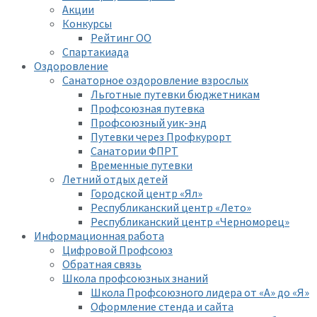
Акции
Конкурсы
Рейтинг ОО
Спартакиада
Оздоровление
Санаторное оздоровление взрослых
Льготные путевки бюджетникам
Профсоюзная путевка
Профсоюзный уик-энд
Путевки через Профкурорт
Санатории ФПРТ
Временные путевки
Летний отдых детей
Городской центр «Ял»
Республиканский центр «Лето»
Республиканский центр «Черноморец»
Информационная работа
Цифровой Профсоюз
Обратная связь
Школа профсоюзных знаний
Школа Профсоюзного лидера от «А» до «Я»
Оформление стенда и сайта