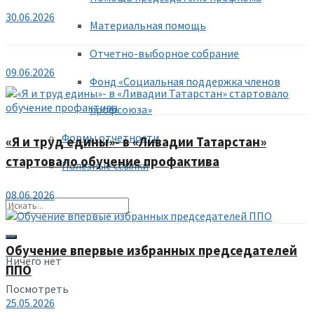
30.06.2026
Материальная помощь
Отчетно-выборное собрание
09.06.2026
Фонд «Социальная поддержка членов
профсоюза»
Формы отчетности
«Я и труд едины»- в «Ливадии Татарстан»
стартовало обучение профактива
Полезные ссылки
08.06.2026
Обучение впервые избранных председателей
Ничего нет
ППО
Посмотреть
25.05.2026