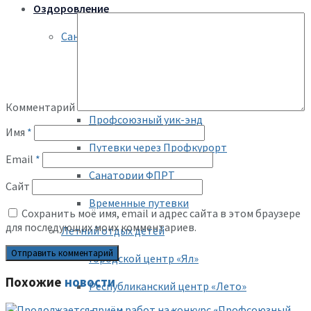
Оздоровление
Санаторное оздоровление взрослых
Льготные путевки бюджетникам
Профсоюзная путевка
Комментарий
Профсоюзный уик-энд
Имя
*
Путевки через Профкурорт
Email
*
Санатории ФПРТ
Сайт
Временные путевки
Сохранить моё имя, email и адрес сайта в этом браузере
для последующих моих комментариев.
Летний отдых детей
Городской центр «Ял»
Похожие
новости
Республиканский центр «Лето»