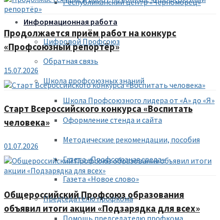
Республиканский центр «Черноморец»
Информационная работа
Продолжается приём работ на конкурс
Цифровой Профсоюз
«Профсоюзный репортёр»
Обратная связь
15.07.2026
Школа профсоюзных знаний
Школа Профсоюзного лидера от «А» до «Я»
Старт Всероссийского конкурса «Воспитать
Оформление стенда и сайта
человека»
Методические рекомендации, пособия
01.07.2026
Газета «Профсоюзная среда»
Газета «Новое слово»
Общероссийский Профсоюз образования
Председателю профкома
объявил итоги акции «Подзарядка для всех»
Помощь председателю профкома