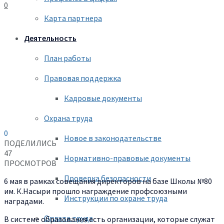
0
Карта партнера
Деятельность
План работы
Правовая поддержка
Кадровые документы
Охрана труда
0
Новое в законодательстве
ПОДЕЛИЛИСЬ
47
Нормативно-правовые документы
ПРОСМОТРОВ
Проверка безопасности
6 мая в рамках совещания директоров на базе Школы №80
им. К.Насыри прошло награждение профсоюзными
Инструкции по охране труда
наградами.
Оплата труда
В системе образования есть организации, которые служат