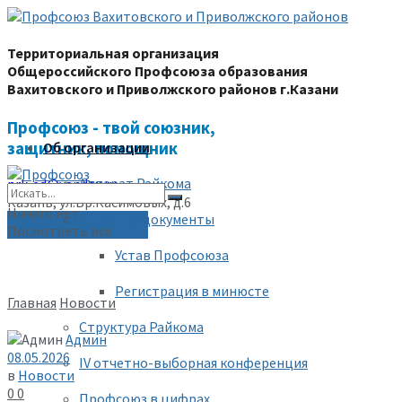
Территориальная организация
Общероссийского Профсоюза образования
Вахитовского и Приволжского районов г.Казани
Профсоюз - твой союзник,
защитник, помощник
Об организации
Аппарат Райкома
prk-ed@yandex.ru
Казань, ул.Бр.Касимовых, д.6
Ничего нет
Уставные документы
(843) 228-68-80
Посмотреть все
Устав Профсоюза
Регистрация в минюсте
Главная
Новости
Структура Райкома
Админ
08.05.2026
IV отчетно-выборная конференция
в
Новости
0
0
Профсоюз в цифрах