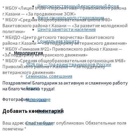
Негосударственный пенсионный фонд
* МБОУ «Лицей №186 «Перспектива» Приволжского района
г.Казани — «За продвижение ЗОЖ»
Фонд социального страхования
* МБОУ «Средняя общеобразовательная школа №80»
Вахитовского района г.Казани — «За развитие молодежной
Центр занятости населения
политики»
* МБУДО «Центр детского творчества» Вахитовского
Социальная защита
района г.Казани — «За поддержку ветеранского движения»
* МБОУ «Гимназия №21» Приволжского района г.Казани —
Мероприятия
«За поддержку ветеранского движения»
* МБОУ «Средняя общеобразовательная организация №68»
2026 год — Год единства народов России
Приволжского района г.Казани — «За поддержку
ветеранского движения»
Семинары, совещания
Поздравляем! Благодарим за активную и слаженную работу
Акции
на благо человека труда!
Фотографии
по ссылке
Конкурсы
Добавить комментарий
Рейтинг ОО
Ваш адрес email не будет опубликован.
Обязательные поля
Спартакиада
помечены
*