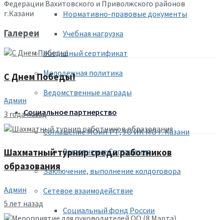
Федерации Вахитовского и Приволжского районов
г.Казани
Нормативно-правовые документы
Галереи
Учебная нагрузка
Жилищный сертификат
Молодежная политика
С Днем Победы!
Ведомственные награды
Админ
Социальное партнерство
3 года назад
Соглашение МОиН РТ, УО ИК МО г. Казани
Выполнение Соглашения
Шахматный турнир среди работников
образования
Заключение, выполнение колдоговора
Админ
Сетевое взаимодействие
5 лет назад
Социальный фонд России