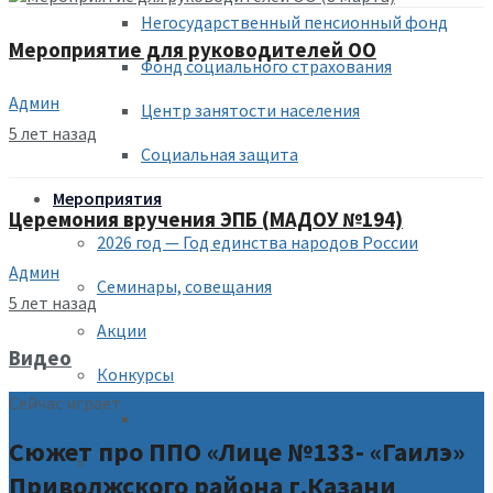
Негосударственный пенсионный фонд
Мероприятие для руководителей ОО
Фонд социального страхования
Админ
Центр занятости населения
5 лет назад
Социальная защита
Мероприятия
Церемония вручения ЭПБ (МАДОУ №194)
2026 год — Год единства народов России
Админ
Семинары, совещания
5 лет назад
Акции
Видео
Конкурсы
Сейчас играет
Рейтинг ОО
Сюжет про ППО «Лице №133- «Гаилэ»
Спартакиада
Приволжского района г.Казани