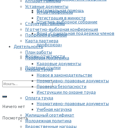
Аппарат Райкома
Уставные документы
Материальная помощь
Устав Профсоюза
Регистрация в минюсте
Отчетно-выборное собрание
Структура Райкома
IV отчетно-выборная конференция
Фонд «Социальная поддержка членов
Профсоюз в цифрах
Карта партнера
профсоюза»
Деятельность
План работы
Формы отчетности
Правовая поддержка
Кадровые документы
Полезные ссылки
Охрана труда
Новое в законодательстве
Нормативно-правовые документы
Проверка безопасности
Инструкции по охране труда
Оплата труда
Нормативно-правовые документы
Ничего нет
Учебная нагрузка
Жилищный сертификат
Посмотреть
Молодежная политика
Ведомственные награды