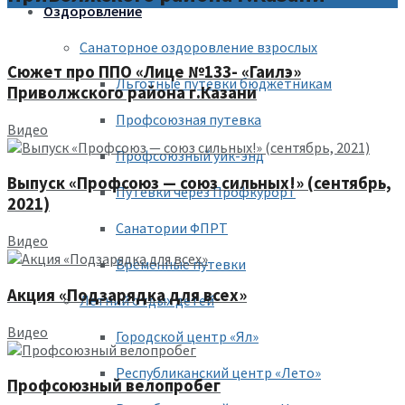
Оздоровление
Санаторное оздоровление взрослых
Сюжет про ППО «Лице №133- «Гаилэ»
Льготные путевки бюджетникам
Приволжского района г.Казани
Профсоюзная путевка
Видео
Профсоюзный уик-энд
Выпуск «Профсоюз — союз сильных!» (сентябрь,
Путевки через Профкурорт
2021)
Санатории ФПРТ
Видео
Временные путевки
Акция «Подзарядка для всех»
Летний отдых детей
Видео
Городской центр «Ял»
Республиканский центр «Лето»
Профсоюзный велопробег