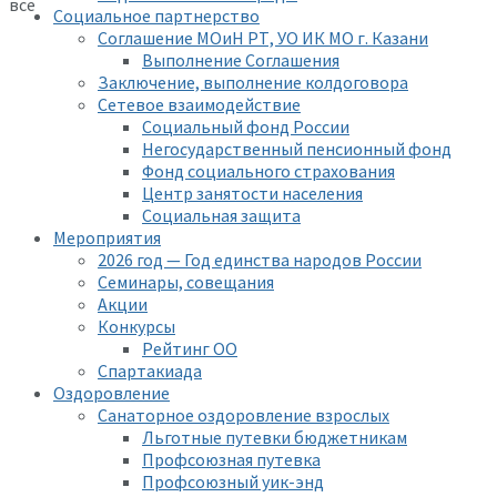
все
Социальное партнерство
Соглашение МОиН РТ, УО ИК МО г. Казани
Выполнение Соглашения
Заключение, выполнение колдоговора
Сетевое взаимодействие
Социальный фонд России
Негосударственный пенсионный фонд
Фонд социального страхования
Центр занятости населения
Социальная защита
Мероприятия
2026 год — Год единства народов России
Семинары, совещания
Акции
Конкурсы
Рейтинг ОО
Спартакиада
Оздоровление
Санаторное оздоровление взрослых
Льготные путевки бюджетникам
Профсоюзная путевка
Профсоюзный уик-энд