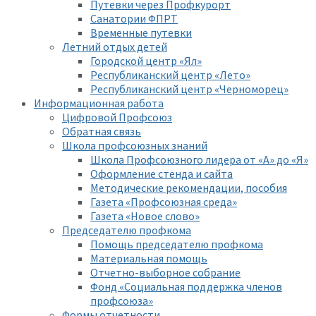
Путевки через Профкурорт
Санатории ФПРТ
Временные путевки
Летний отдых детей
Городской центр «Ял»
Республиканский центр «Лето»
Республиканский центр «Черноморец»
Информационная работа
Цифровой Профсоюз
Обратная связь
Школа профсоюзных знаний
Школа Профсоюзного лидера от «А» до «Я»
Оформление стенда и сайта
Методические рекомендации, пособия
Газета «Профсоюзная среда»
Газета «Новое слово»
Председателю профкома
Помощь председателю профкома
Материальная помощь
Отчетно-выборное собрание
Фонд «Социальная поддержка членов
профсоюза»
Формы отчетности