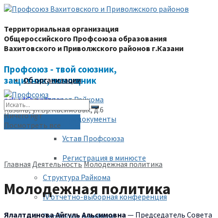
Территориальная организация
Общероссийского Профсоюза образования
Вахитовского и Приволжского районов г.Казани
Профсоюз - твой союзник,
защитник, помощник
Об организации
Аппарат Райкома
prk-ed@yandex.ru
Казань, ул.Бр.Касимовых, д.6
Ничего нет
Уставные документы
(843) 228-68-80
Посмотреть все
Устав Профсоюза
Регистрация в минюсте
Главная
Деятельность
Молодежная политика
Структура Райкома
Молодежная политика
IV отчетно-выборная конференция
Ялалтдинова Айгуль Альсимовна
— Председатель Совета
Профсоюз в цифрах