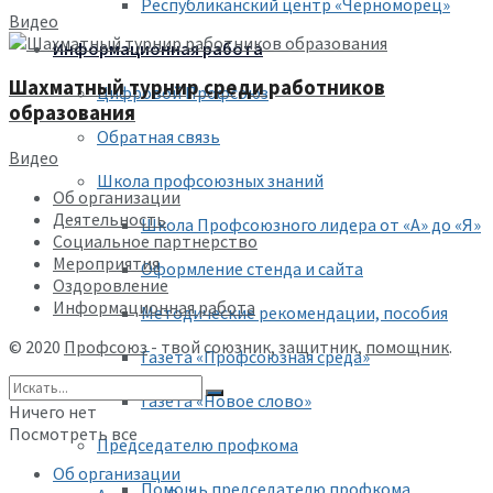
Республиканский центр «Черноморец»
Видео
Информационная работа
Шахматный турнир среди работников
Цифровой Профсоюз
образования
Обратная связь
Видео
Школа профсоюзных знаний
Об организации
Деятельность
Школа Профсоюзного лидера от «А» до «Я»
Социальное партнерство
Мероприятия
Оформление стенда и сайта
Оздоровление
Информационная работа
Методические рекомендации, пособия
© 2020
Профсоюз
- твой союзник, защитник,
помощник
.
Газета «Профсоюзная среда»
Газета «Новое слово»
Ничего нет
Посмотреть все
Председателю профкома
Об организации
Помощь председателю профкома