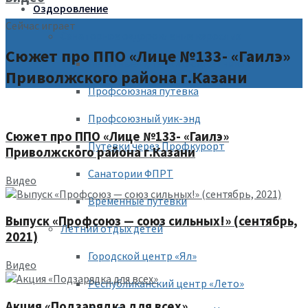
Оздоровление
Сейчас играет
Санаторное оздоровление взрослых
Сюжет про ППО «Лице №133- «Гаилэ»
Льготные путевки бюджетникам
Приволжского района г.Казани
Профсоюзная путевка
Профсоюзный уик-энд
Сюжет про ППО «Лице №133- «Гаилэ»
Путевки через Профкурорт
Приволжского района г.Казани
Санатории ФПРТ
Видео
Временные путевки
Выпуск «Профсоюз — союз сильных!» (сентябрь,
Летний отдых детей
2021)
Городской центр «Ял»
Видео
Республиканский центр «Лето»
Акция «Подзарядка для всех»