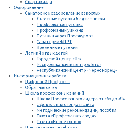
Спартакиада
Оздоровление
Санаторное оздоровление взрослых
Льготные путевки бюджетникам
Профсоюзная путевка
Профсоюзный уик-энд
Путевки через Профкурорт
Санатории ФПРТ
Временные путевки
Летний отдых детей
Городской центр «Ял»
Республиканский центр «Лето»
Республиканский центр «Черноморец»
Информационная работа
Цифровой Профсоюз
Обратная связь
Школа профсоюзных знаний
Школа Профсоюзного лидера от «А» до «Я»
Оформление стенда и сайта
Методические рекомендации, пособия
Газета «Профсоюзная среда»
Газета «Новое слово»
Председателю профкома