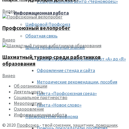
Республиканский центр «Черноморец»
Видео
Информационная работа
Цифровой Профсоюз
Профсоюзный велопробег
Обратная связь
Видео
Школа профсоюзных знаний
Шахматный турнир среди работников
Школа Профсоюзного лидера от «А» до «Я»
образования
Оформление стенда и сайта
Видео
Методические рекомендации, пособия
Об организации
Деятельность
Газета «Профсоюзная среда»
Социальное партнерство
Мероприятия
Газета «Новое слово»
Оздоровление
Информационная работа
Председателю профкома
© 2020
Профсоюз
- твой союзник, защитник,
помощник
.
Помощь председателю профкома