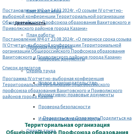
Постановление №2 от 14.03.2024г. «О созыве IV отчетно-
Карта партнера
выборной конференции Территориальной организации
Общероссийского Профсоюза образования Вахитовского и
Деятельность
Приволжского районов города Казани»
План работы
Постановление №4 от 23.08.2024г. «О переносе срока созыва
IV Отчетно-выборной конференции Территориальной
Правовая поддержка
организации Общероссийского Профсоюза образования
Вахитовского и Приволжского районов города Казани»
Кадровые документы
Список делегатов
Охрана труда
Программа IV отчетно-выборная конференция
Новое в законодательстве
Территориальной организации общероссийского
профсоюза образования Вахитовского и Приволжского
Нормативно-правовые документы
районов города Казани
Проверка безопасности
Поделиться на
Отправить
Поделиться на
Инструкции по охране труда
Территориальная организация
Оплата труда
Общероссийского Профсоюза образования