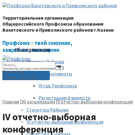
Территориальная организация
Общероссийского Профсоюза образования
Вахитовского и Приволжского районов г.Казани
Профсоюз - твой союзник,
защитник, помощник
Об организации
Аппарат Райкома
prk-ed@yandex.ru
Казань, ул.Бр.Касимовых, д.6
Ничего нет
Уставные документы
(843) 228-68-80
Посмотреть все
Устав Профсоюза
Регистрация в минюсте
Главная
Об организации
IV отчетно-выборная конференция
Структура Райкома
IV отчетно-выборная
IV отчетно-выборная конференция
конференция
Профсоюз в цифрах