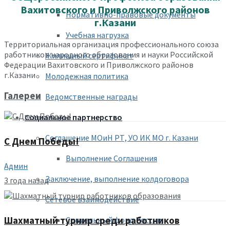
Вахитовского и Приволжского районов
Нормативно-правовые документы
г.Казани
Учебная нагрузка
Территориальная организация профессионального союза
работников народного образования и науки Российской
Жилищный сертификат
Федерации Вахитовского и Приволжского районов
г.Казани
Молодежная политика
Галереи
Ведомственные награды
Социальное партнерство
Соглашение МОиН РТ, УО ИК МО г. Казани
С Днем Победы!
Выполнение Соглашения
Админ
Заключение, выполнение колдоговора
3 года назад
Сетевое взаимодействие
Социальный фонд России
Шахматный турнир среди работников