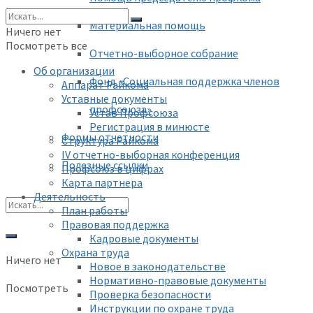
Материальная помощь
Ничего нет
Посмотреть все
Отчетно-выборное собрание
Об организации
Фонд «Социальная поддержка членов
Аппарат Райкома
Уставные документы
профсоюза»
Устав Профсоюза
Регистрация в минюсте
Формы отчетности
Структура Райкома
IV отчетно-выборная конференция
Полезные ссылки
Профсоюз в цифрах
Карта партнера
Деятельность
План работы
Правовая поддержка
Кадровые документы
Охрана труда
Ничего нет
Новое в законодательстве
Нормативно-правовые документы
Посмотреть
Проверка безопасности
Инструкции по охране труда