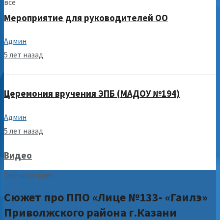
все
Мероприятие для руководителей ОО
Админ
5 лет назад
Церемония вручения ЭПБ (МАДОУ №194)
Админ
5 лет назад
Видео
Сейчас играет
Сюжет про ППО «Лице №133- «Гаилэ»
Приволжского района г.Казани