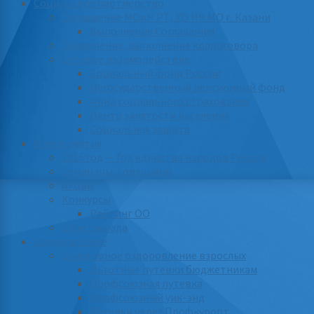
Социальное партнерство
Соглашение МОиН РТ, УО ИК МО г. Казани
Выполнение Соглашения
Заключение, выполнение колдоговора
Сетевое взаимодействие
Социальный фонд России
Негосударственный пенсионный фонд
Фонд социального страхования
Центр занятости населения
Социальная защита
Мероприятия
2026 год — Год единства народов России
Семинары, совещания
Акции
Конкурсы
Рейтинг ОО
Спартакиада
Оздоровление
Санаторное оздоровление взрослых
Льготные путевки бюджетникам
Профсоюзная путевка
Профсоюзный уик-энд
Путевки через Профкурорт