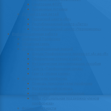
Санатории ФПРТ
Временные путевки
Летний отдых детей
Городской центр «Ял»
Республиканский центр «Лето»
Республиканский центр «Черноморец»
Информационная работа
Цифровой Профсоюз
Обратная связь
Школа профсоюзных знаний
Школа Профсоюзного лидера от «А» до «Я»
Оформление стенда и сайта
Методические рекомендации, пособия
Газета «Профсоюзная среда»
Газета «Новое слово»
Председателю профкома
Помощь председателю профкома
Материальная помощь
Отчетно-выборное собрание
Фонд «Социальная поддержка членов
профсоюза»
Формы отчетности