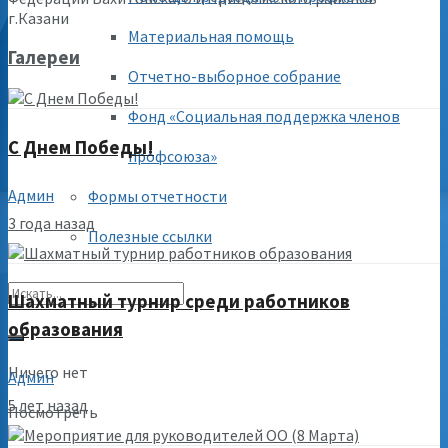
г.Казани
Материальная помощь
Галереи
Отчетно-выборное собрание
Фонд «Социальная поддержка членов
С Днем Победы!
профсоюза»
Админ
Формы отчетности
3 года назад
Полезные ссылки
Шахматный турнир среди работников
образования
Ничего нет
Админ
5 лет назад
Посмотреть