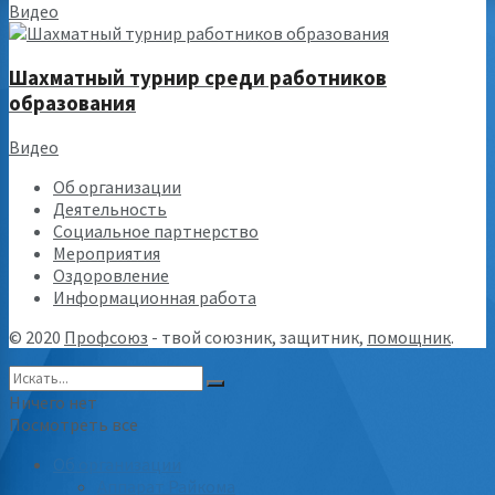
Видео
Шахматный турнир среди работников
образования
Видео
Об организации
Деятельность
Социальное партнерство
Мероприятия
Оздоровление
Информационная работа
© 2020
Профсоюз
- твой союзник, защитник,
помощник
.
Ничего нет
Посмотреть все
Об организации
Аппарат Райкома