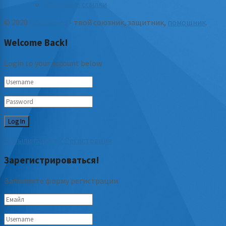
Полезные ссылки
© 2020
Профсоюз
- твой союзник, защитник,
помощник
.
Welcome Back!
Login to your account below
Забыли пароль?
Регистрация
Зарегистрироваться!
Заполните форму регистрации