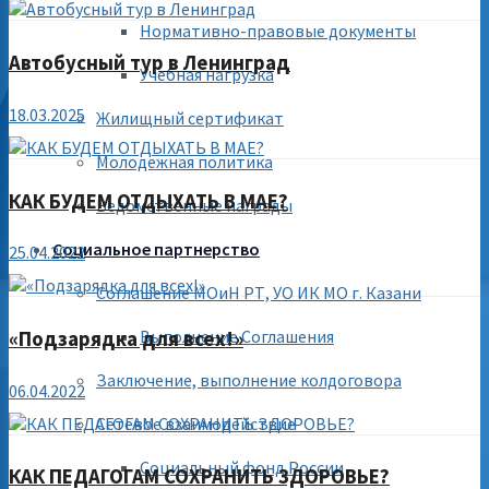
Нормативно-правовые документы
Автобусный тур в Ленинград
Учебная нагрузка
18.03.2025
Жилищный сертификат
Молодежная политика
КАК БУДЕМ ОТДЫХАТЬ В МАЕ?
Ведомственные награды
Социальное партнерство
25.04.2022
Соглашение МОиН РТ, УО ИК МО г. Казани
Выполнение Соглашения
«Подзарядка для всех!»
Заключение, выполнение колдоговора
06.04.2022
Сетевое взаимодействие
Социальный фонд России
КАК ПЕДАГОГАМ СОХРАНИТЬ ЗДОРОВЬЕ?