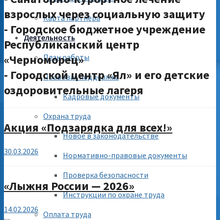
взрослых через социальную защиту
Карта партнера
- Городское бюджетное учреждение
Деятельность
Республиканский центр
«Черноморец»
План работы
- Городской центр «Ял» и его детские
Правовая поддержка
оздоровительные лагеря
Кадровые документы
Охрана труда
Акция «Подзарядка для всех!»
Новое в законодательстве
30.03.2026
Нормативно-правовые документы
Проверка безопасности
«Лыжня России — 2026»
Инструкции по охране труда
14.02.2026
Оплата труда