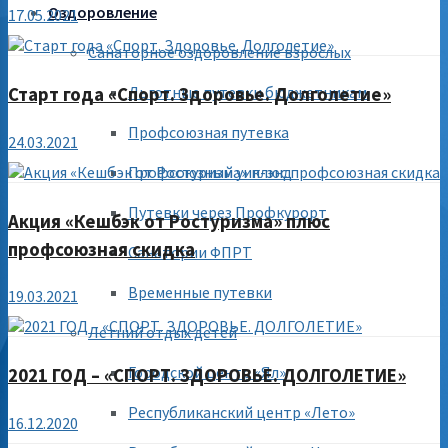
Оздоровление
17.05.2021
Санаторное оздоровление взрослых
Льготные путевки бюджетникам
Старт года «Спорт. Здоровье. Долголетие»
Профсоюзная путевка
24.03.2021
Профсоюзный уик-энд
Путевки через Профкурорт
Акция «Кешбэк от Ростуризма» плюс
профсоюзная скидка
Санатории ФПРТ
Временные путевки
19.03.2021
Летний отдых детей
Городской центр «Ял»
2021 ГОД – «СПОРТ. ЗДОРОВЬЕ. ДОЛГОЛЕТИЕ»
Республиканский центр «Лето»
16.12.2020