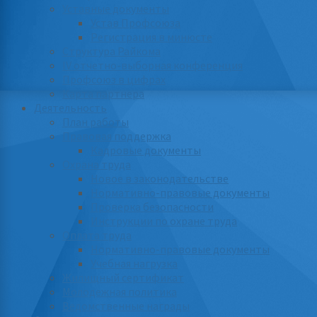
Уставные документы
Устав Профсоюза
Регистрация в минюсте
Структура Райкома
IV отчетно-выборная конференция
Профсоюз в цифрах
Карта партнера
Деятельность
План работы
Правовая поддержка
Кадровые документы
Охрана труда
Новое в законодательстве
Нормативно-правовые документы
Проверка безопасности
Инструкции по охране труда
Оплата труда
Нормативно-правовые документы
Учебная нагрузка
Жилищный сертификат
Молодежная политика
Ведомственные награды