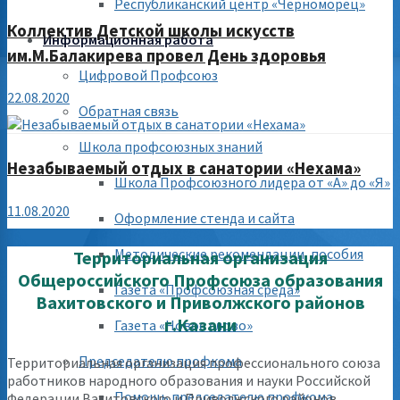
Республиканский центр «Черноморец»
Коллектив Детской школы искусств
Информационная работа
им.М.Балакирева провел День здоровья
Цифровой Профсоюз
22.08.2020
Обратная связь
Школа профсоюзных знаний
Незабываемый отдых в санатории «Нехама»
Школа Профсоюзного лидера от «А» до «Я»
11.08.2020
Оформление стенда и сайта
Методические рекомендации, пособия
Территориальная организация
Общероссийского Профсоюза образования
Газета «Профсоюзная среда»
Вахитовского и Приволжского районов
г.Казани
Газета «Новое слово»
Председателю профкома
Территориальная организация профессионального союза
работников народного образования и науки Российской
Помощь председателю профкома
Федерации Вахитовского и Приволжского районов