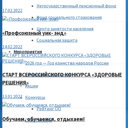
Негосударственный пенсионный фонд
17.02.2022
Фонд социального страхования
Центр занятости населения
«Профсоюзный уик- энд»
Социальная защита
14.02.2022
Мероприятия
2026 год — Год единства народов России
Семинары, совещания
СТАРТ ВСЕРОССИЙСКОГО КОНКУРСА «ЗДОРОВЫЕ
РЕШЕНИЯ»
Акции
13.01.2022
Конкурсы
Рейтинг ОО
Обучаем, обучаемся, отдыхаем!
Спартакиада