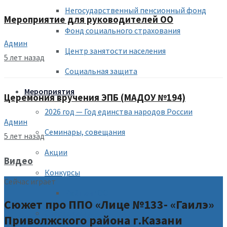
Негосударственный пенсионный фонд
Мероприятие для руководителей ОО
Фонд социального страхования
Админ
Центр занятости населения
5 лет назад
Социальная защита
Мероприятия
Церемония вручения ЭПБ (МАДОУ №194)
2026 год — Год единства народов России
Админ
Семинары, совещания
5 лет назад
Акции
Видео
Конкурсы
Сейчас играет
Рейтинг ОО
Сюжет про ППО «Лице №133- «Гаилэ»
Спартакиада
Приволжского района г.Казани