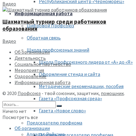
Республиканский центр «Черноморец»
Видео
Информационная работа
Шахматный турнир среди работников
Цифровой Профсоюз
образования
Обратная связь
Видео
Школа профсоюзных знаний
Об организации
Деятельность
Школа Профсоюзного лидера от «А» до «Я»
Социальное партнерство
Мероприятия
Оформление стенда и сайта
Оздоровление
Информационная работа
Методические рекомендации, пособия
© 2020
Профсоюз
- твой союзник, защитник,
помощник
.
Газета «Профсоюзная среда»
Газета «Новое слово»
Ничего нет
Посмотреть все
Председателю профкома
Об организации
Аппарат Райкома
Помощь председателю профкома