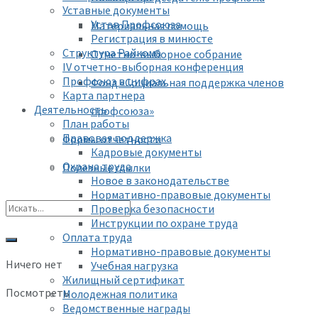
Уставные документы
Устав Профсоюза
Материальная помощь
Регистрация в минюсте
Структура Райкома
Отчетно-выборное собрание
IV отчетно-выборная конференция
Профсоюз в цифрах
Фонд «Социальная поддержка членов
Карта партнера
Деятельность
профсоюза»
План работы
Правовая поддержка
Формы отчетности
Кадровые документы
Охрана труда
Полезные ссылки
Новое в законодательстве
Нормативно-правовые документы
Проверка безопасности
Инструкции по охране труда
Оплата труда
Нормативно-правовые документы
Ничего нет
Учебная нагрузка
Жилищный сертификат
Посмотреть
Молодежная политика
Ведомственные награды