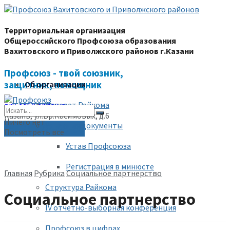
Территориальная организация
Общероссийского Профсоюза образования
Вахитовского и Приволжского районов г.Казани
Профсоюз - твой союзник,
защитник, помощник
Об организации
Аппарат Райкома
prk-ed@yandex.ru
Казань, ул.Бр.Касимовых, д.6
Ничего нет
Уставные документы
(843) 228-68-80
Посмотреть все
Устав Профсоюза
Регистрация в минюсте
Главная
Рубрика
Социальное партнерство
Структура Райкома
Социальное партнерство
IV отчетно-выборная конференция
Профсоюз в цифрах