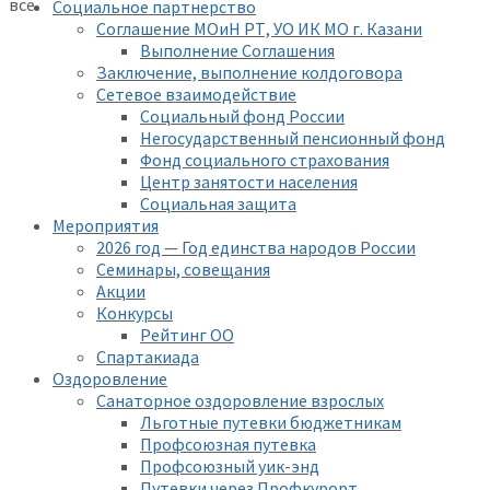
все
Социальное партнерство
Соглашение МОиН РТ, УО ИК МО г. Казани
Выполнение Соглашения
Заключение, выполнение колдоговора
Сетевое взаимодействие
Социальный фонд России
Негосударственный пенсионный фонд
Фонд социального страхования
Центр занятости населения
Социальная защита
Мероприятия
2026 год — Год единства народов России
Семинары, совещания
Акции
Конкурсы
Рейтинг ОО
Спартакиада
Оздоровление
Санаторное оздоровление взрослых
Льготные путевки бюджетникам
Профсоюзная путевка
Профсоюзный уик-энд
Путевки через Профкурорт