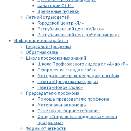
Санатории ФПРТ
Временные путевки
Летний отдых детей
Городской центр «Ял»
Республиканский центр «Лето»
Республиканский центр «Черноморец»
Информационная работа
Цифровой Профсоюз
Обратная связь
Школа профсоюзных знаний
Школа Профсоюзного лидера от «А» до «Я»
Оформление стенда и сайта
Методические рекомендации, пособия
Газета «Профсоюзная среда»
Газета «Новое слово»
Председателю профкома
Помощь председателю профкома
Материальная помощь
Отчетно-выборное собрание
Фонд «Социальная поддержка членов
профсоюза»
Формы отчетности