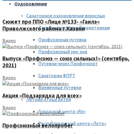
Оздоровление
Санаторное оздоровление взрослых
Сюжет про ППО «Лице №133- «Гаилэ»
Льготные путевки бюджетникам
Приволжского района г.Казани
Профсоюзная путевка
Видео
Профсоюзный уик-энд
Выпуск «Профсоюз — союз сильных!» (сентябрь,
Путевки через Профкурорт
2021)
Санатории ФПРТ
Видео
Временные путевки
Акция «Подзарядка для всех»
Летний отдых детей
Видео
Городской центр «Ял»
Республиканский центр «Лето»
Профсоюзный велопробег