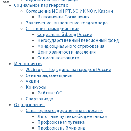
все
Социальное партнерство
Соглашение МОиН РТ, УО ИК МО г. Казани
Выполнение Соглашения
Заключение, выполнение колдоговора
Сетевое взаимодействие
Социальный фонд России
Негосударственный пенсионный фонд
Фонд социального страхования
Центр занятости населения
Социальная защита
Мероприятия
2026 год — Год единства народов России
Семинары, совещания
Акции
Конкурсы
Рейтинг ОО
Спартакиада
Оздоровление
Санаторное оздоровление взрослых
Льготные путевки бюджетникам
Профсоюзная путевка
Профсоюзный уик-энд