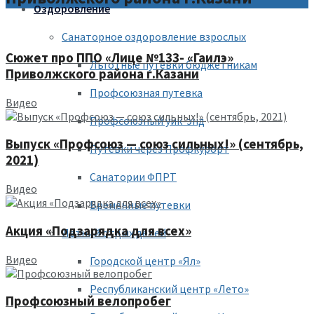
Оздоровление
Санаторное оздоровление взрослых
Сюжет про ППО «Лице №133- «Гаилэ»
Льготные путевки бюджетникам
Приволжского района г.Казани
Профсоюзная путевка
Видео
Профсоюзный уик-энд
Выпуск «Профсоюз — союз сильных!» (сентябрь,
Путевки через Профкурорт
2021)
Санатории ФПРТ
Видео
Временные путевки
Акция «Подзарядка для всех»
Летний отдых детей
Видео
Городской центр «Ял»
Республиканский центр «Лето»
Профсоюзный велопробег