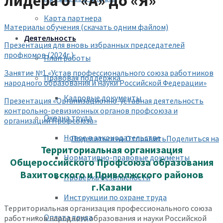
лидера от «А» до «Я»
Карта партнера
Материалы обучения (скачать одним файлом)
Деятельность
Презентация для вновь избранных председателей
профкомов (2024г.)
План работы
Занятие №1 «Устав профессионального союза работников
Правовая поддержка
народного образования и науки Российской Федерации»
Кадровые документы
Презентация «Организационно-уставная деятельность
контрольно-ревизионных органов профсоюза и
Охрана труда
организаций Профсоюза»
Новое в законодательстве
Поделиться на
Отправить
Поделиться на
Территориальная организация
Нормативно-правовые документы
Общероссийского Профсоюза образования
Вахитовского и Приволжского районов
Проверка безопасности
г.Казани
Инструкции по охране труда
Территориальная организация профессионального союза
Оплата труда
работников народного образования и науки Российской