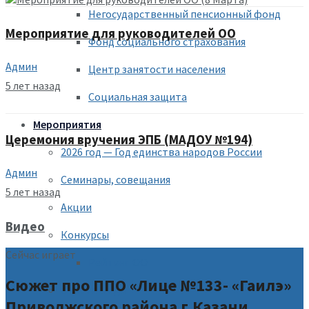
Негосударственный пенсионный фонд
Мероприятие для руководителей ОО
Фонд социального страхования
Админ
Центр занятости населения
5 лет назад
Социальная защита
Мероприятия
Церемония вручения ЭПБ (МАДОУ №194)
2026 год — Год единства народов России
Админ
Семинары, совещания
5 лет назад
Акции
Видео
Конкурсы
Сейчас играет
Рейтинг ОО
Сюжет про ППО «Лице №133- «Гаилэ»
Спартакиада
Приволжского района г.Казани