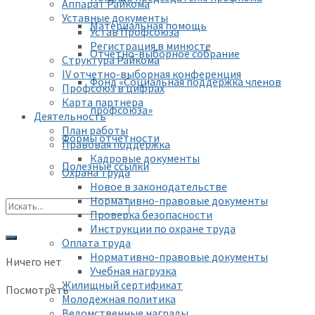
Аппарат Райкома
Уставные документы
Материальная помощь
Устав Профсоюза
Регистрация в минюсте
Отчетно-выборное собрание
Структура Райкома
IV отчетно-выборная конференция
Фонд «Социальная поддержка членов
Профсоюз в цифрах
Карта партнера
профсоюза»
Деятельность
План работы
Формы отчетности
Правовая поддержка
Кадровые документы
Полезные ссылки
Охрана труда
Новое в законодательстве
Нормативно-правовые документы
Проверка безопасности
Инструкции по охране труда
Оплата труда
Нормативно-правовые документы
Ничего нет
Учебная нагрузка
Жилищный сертификат
Посмотреть
Молодежная политика
Ведомственные награды