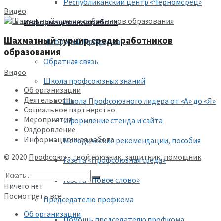
Республиканский центр «Черноморец»
Видео
Информационная работа
Шахматный турнир среди работников
Цифровой Профсоюз
образования
Обратная связь
Видео
Школа профсоюзных знаний
Об организации
Деятельность
Школа Профсоюзного лидера от «А» до «Я»
Социальное партнерство
Мероприятия
Оформление стенда и сайта
Оздоровление
Информационная работа
Методические рекомендации, пособия
© 2020
Профсоюз
- твой союзник, защитник,
помощник
.
Газета «Профсоюзная среда»
Газета «Новое слово»
Ничего нет
Посмотреть все
Председателю профкома
Об организации
Помощь председателю профкома