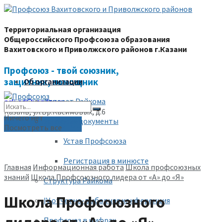
Территориальная организация
Общероссийского Профсоюза образования
Вахитовского и Приволжского районов г.Казани
Профсоюз - твой союзник,
защитник, помощник
Об организации
Аппарат Райкома
prk-ed@yandex.ru
Казань, ул.Бр.Касимовых, д.6
Ничего нет
Уставные документы
(843) 228-68-80
Посмотреть все
Устав Профсоюза
Регистрация в минюсте
Главная
Информационная работа
Школа профсоюзных
знаний
Школа Профсоюзного лидера от «А» до «Я»
Структура Райкома
Школа Профсоюзного
IV отчетно-выборная конференция
Профсоюз в цифрах