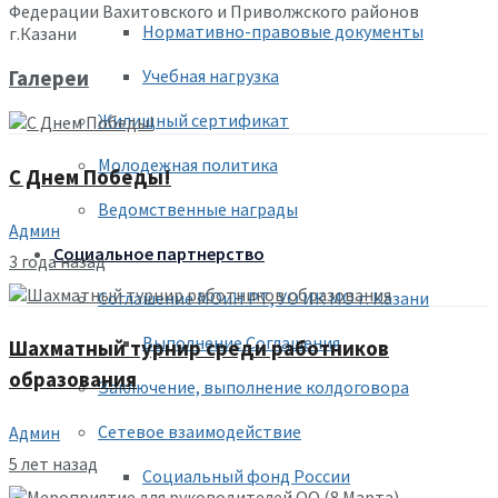
Федерации Вахитовского и Приволжского районов
Нормативно-правовые документы
г.Казани
Учебная нагрузка
Галереи
Жилищный сертификат
Молодежная политика
С Днем Победы!
Ведомственные награды
Админ
Социальное партнерство
3 года назад
Соглашение МОиН РТ, УО ИК МО г. Казани
Выполнение Соглашения
Шахматный турнир среди работников
образования
Заключение, выполнение колдоговора
Сетевое взаимодействие
Админ
5 лет назад
Социальный фонд России