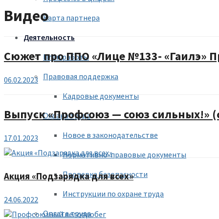
Видео
Карта партнера
Деятельность
Сюжет про ППО «Лице №133- «Гаилэ» П
План работы
Правовая поддержка
06.02.2023
Кадровые документы
Выпуск «Профсоюз — союз сильных!» (с
Охрана труда
Новое в законодательстве
17.01.2023
Нормативно-правовые документы
Проверка безопасности
Акция «Подзарядка для всех»
Инструкции по охране труда
24.06.2022
Оплата труда