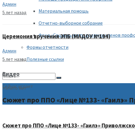
Админ
Материальная помощь
5 лет назад
Отчетно-выборное собрание
Фонд «Социальная поддержка членов проф
Церемония вручения ЭПБ (МАДОУ №194)
Формы отчетности
Админ
5 лет назад
Полезные ссылки
Видео
Сейчас играет
Ничего нет
Сюжет про ППО «Лице №133- «Гаилэ» П
Посмотреть все
Сюжет про ППО «Лице №133- «Гаилэ» Приволжског