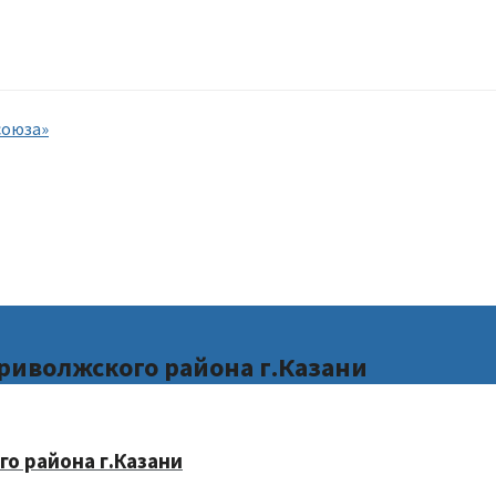
союза»
риволжского района г.Казани
о района г.Казани