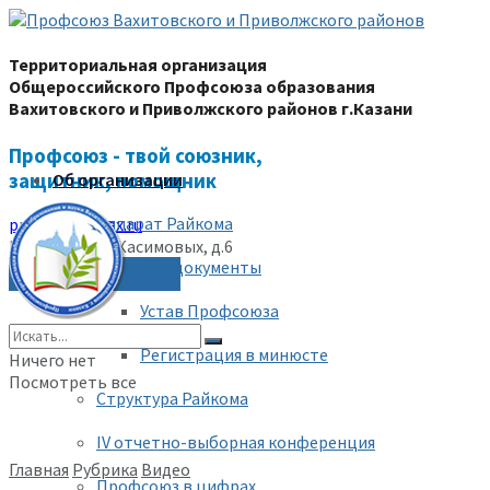
Территориальная организация
Общероссийского Профсоюза образования
Вахитовского и Приволжского районов г.Казани
Профсоюз - твой союзник,
защитник, помощник
Об организации
Аппарат Райкома
prk-ed@yandex.ru
Казань, ул.Бр.Касимовых, д.6
Уставные документы
(843) 228-68-80
Устав Профсоюза
Регистрация в минюсте
Ничего нет
Посмотреть все
Структура Райкома
IV отчетно-выборная конференция
Главная
Рубрика
Видео
Профсоюз в цифрах