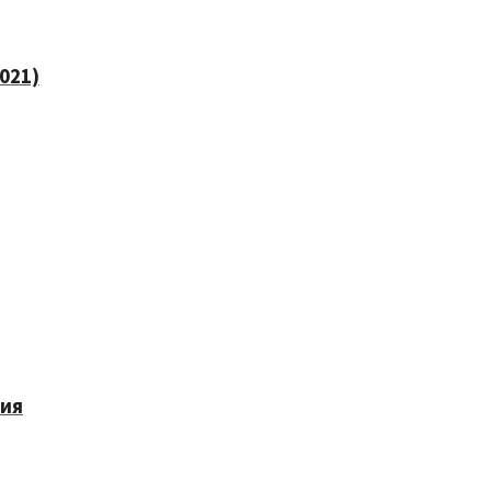
021)
ния