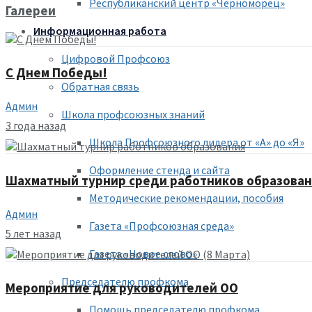
Республиканский центр «Черноморец»
Галереи
Информационная работа
Цифровой Профсоюз
С Днем Победы!
Обратная связь
Админ
Школа профсоюзных знаний
3 года назад
Школа Профсоюзного лидера от «А» до «Я»
Оформление стенда и сайта
Шахматный турнир среди работников образова
Методические рекомендации, пособия
Админ
Газета «Профсоюзная среда»
5 лет назад
Газета «Новое слово»
Председателю профкома
Мероприятие для руководителей ОО
Помощь председателю профкома