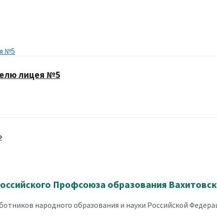
телю лицея №5
»
оссийского Профсоюза образования Вахитовско
отников народного образования и науки Российской Федерац