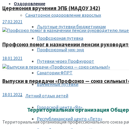
Оздоровление
Церемония вручения ЭПБ (МАДОУ 342)
Санаторное оздоровление взрослых
27.02.2021
Льготные путевки бюджетникам
Профсоюзная путевка
Профсоюз помог в назначении пенсии руководи
Профсоюзный уик-энд
18.01.2021
Путевки через Профкурорт
Санатории ФПРТ
Выпуски в передачи «Профсоюз — союз сильных!
Временные путевки
18.01.2021
Летний отдых детей
Городской центр «Ял»
Территориальная организация Общер
Республиканский центр «Лето»
Территориальная организация профессионального союза раб