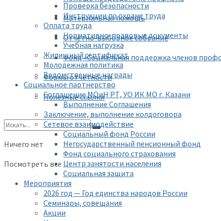
Проверка безопасности
Инструкции по охране труда
Материальная помощь
Оплата труда
Нормативно-правовые документы
Отчетно-выборное собрание
Учебная нагрузка
Жилищный сертификат
Фонд «Социальная поддержка членов проф
Молодежная политика
Ведомственные награды
Формы отчетности
Социальное партнерство
Соглашение МОиН РТ, УО ИК МО г. Казани
Полезные ссылки
Выполнение Соглашения
Заключение, выполнение колдоговора
Сетевое взаимодействие
Социальный фонд России
Негосударственный пенсионный фонд
Ничего нет
Фонд социального страхования
Центр занятости населения
Посмотреть все
Социальная защита
Мероприятия
2026 год — Год единства народов России
Семинары, совещания
Акции