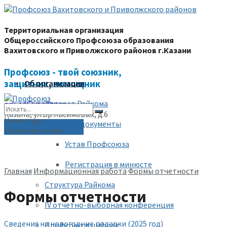
Территориальная организация
Общероссийского Профсоюза образования
Вахитовского и Приволжского районов г.Казани
Профсоюз - твой союзник,
защитник, помощник
Об организации
Аппарат Райкома
prk-ed@yandex.ru
Казань, ул.Бр.Касимовых, д.6
Ничего нет
Уставные документы
(843) 228-68-80
Посмотреть все
Устав Профсоюза
Регистрация в минюсте
Главная
Информационная работа
Формы отчетности
Структура Райкома
Формы отчетности
IV отчетно-выборная конференция
Сведения на новогодние подарки (2025 год)
Профсоюз в цифрах