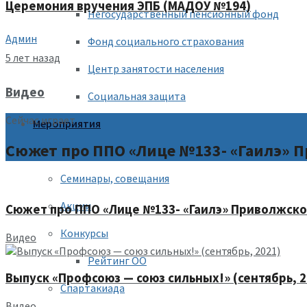
Церемония вручения ЭПБ (МАДОУ №194)
Негосударственный пенсионный фонд
Админ
Фонд социального страхования
5 лет назад
Центр занятости населения
Видео
Социальная защита
Сейчас играет
Мероприятия
Сюжет про ППО «Лице №133- «Гаилэ» П
2026 год — Год единства народов России
Семинары, совещания
Акции
Сюжет про ППО «Лице №133- «Гаилэ» Приволжског
Конкурсы
Видео
Рейтинг ОО
Выпуск «Профсоюз — союз сильных!» (сентябрь, 2
Спартакиада
Видео