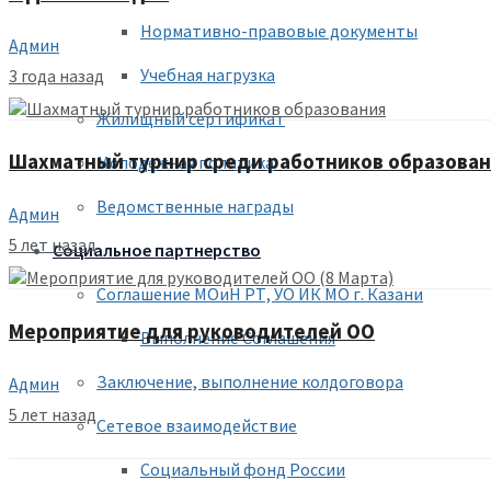
Нормативно-правовые документы
Админ
Учебная нагрузка
3 года назад
Жилищный сертификат
Шахматный турнир среди работников образова
Молодежная политика
Ведомственные награды
Админ
5 лет назад
Социальное партнерство
Соглашение МОиН РТ, УО ИК МО г. Казани
Мероприятие для руководителей ОО
Выполнение Соглашения
Заключение, выполнение колдоговора
Админ
5 лет назад
Сетевое взаимодействие
Социальный фонд России