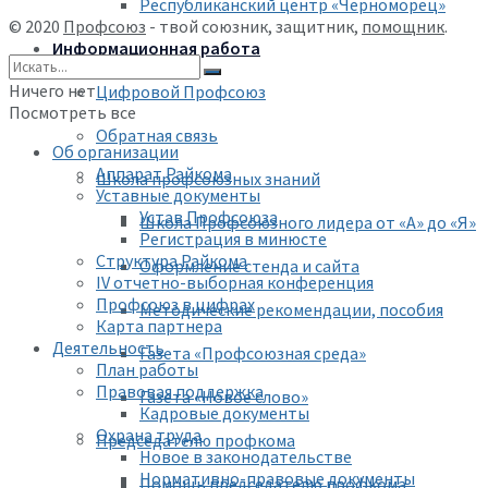
Республиканский центр «Черноморец»
© 2020
Профсоюз
- твой союзник, защитник,
помощник
.
Информационная работа
Ничего нет
Цифровой Профсоюз
Посмотреть все
Обратная связь
Об организации
Аппарат Райкома
Школа профсоюзных знаний
Уставные документы
Устав Профсоюза
Школа Профсоюзного лидера от «А» до «Я»
Регистрация в минюсте
Структура Райкома
Оформление стенда и сайта
IV отчетно-выборная конференция
Профсоюз в цифрах
Методические рекомендации, пособия
Карта партнера
Деятельность
Газета «Профсоюзная среда»
План работы
Правовая поддержка
Газета «Новое слово»
Кадровые документы
Охрана труда
Председателю профкома
Новое в законодательстве
Нормативно-правовые документы
Помощь председателю профкома