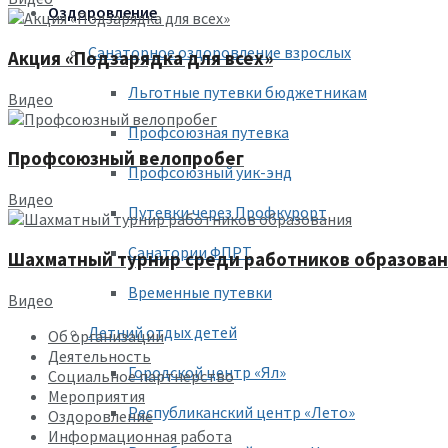
Оздоровление
Санаторное оздоровление взрослых
Акция «Подзарядка для всех»
Льготные путевки бюджетникам
Видео
Профсоюзная путевка
Профсоюзный велопробег
Профсоюзный уик-энд
Видео
Путевки через Профкурорт
Санатории ФПРТ
Шахматный турнир среди работников образова
Временные путевки
Видео
Летний отдых детей
Об организации
Деятельность
Городской центр «Ял»
Социальное партнерство
Мероприятия
Республиканский центр «Лето»
Оздоровление
Информационная работа