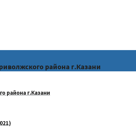
риволжского района г.Казани
о района г.Казани
021)