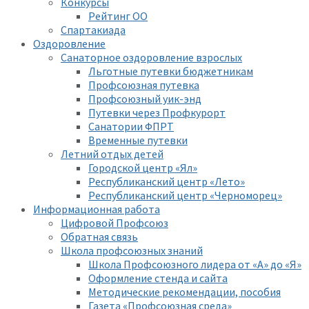
Конкурсы
Рейтинг ОО
Спартакиада
Оздоровление
Санаторное оздоровление взрослых
Льготные путевки бюджетникам
Профсоюзная путевка
Профсоюзный уик-энд
Путевки через Профкурорт
Санатории ФПРТ
Временные путевки
Летний отдых детей
Городской центр «Ял»
Республиканский центр «Лето»
Республиканский центр «Черноморец»
Информационная работа
Цифровой Профсоюз
Обратная связь
Школа профсоюзных знаний
Школа Профсоюзного лидера от «А» до «Я»
Оформление стенда и сайта
Методические рекомендации, пособия
Газета «Профсоюзная среда»