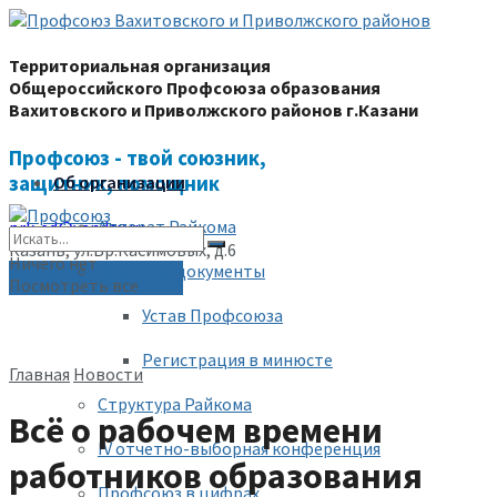
Территориальная организация
Общероссийского Профсоюза образования
Вахитовского и Приволжского районов г.Казани
Профсоюз - твой союзник,
защитник, помощник
Об организации
Аппарат Райкома
prk-ed@yandex.ru
Казань, ул.Бр.Касимовых, д.6
Ничего нет
Уставные документы
(843) 228-68-80
Посмотреть все
Устав Профсоюза
Регистрация в минюсте
Главная
Новости
Структура Райкома
Всё о рабочем времени
IV отчетно-выборная конференция
работников образования
Профсоюз в цифрах