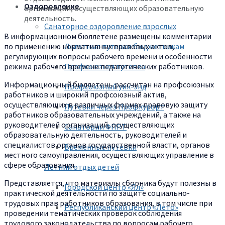
Оздоровление
организаций, осуществляющих образовательную
деятельность.
Санаторное оздоровление взрослых
В информационном бюллетене размещены комментарии
Льготные путевки бюджетникам
по применению нормативных правовых актов,
регулирующих вопросы рабочего времени и особенности
Профсоюзная путевка
режима рабочего времени педагогических работников.
Информационный бюллетень рассчитан на профсоюзных
Профсоюзный уик-энд
работников и широкий профсоюзный актив,
осуществляющих в различных формах правовую защиту
Путевки через Профкурорт
работников образовательных учреждений, а также на
руководителей организаций, осуществляющих
Санатории ФПРТ
образовательную деятельность, руководителей и
специалистов органов государственной власти, органов
Временные путевки
местного самоуправления, осуществляющих управление в
сфере образования.
Летний отдых детей
Представляется, что материалы сборника будут полезны в
Городской центр «Ял»
практической деятельности по защите социально-
трудовых прав работников образования, в том числе при
Республиканский центр «Лето»
проведении тематических проверок соблюдения
трудового законодательства по вопросам рабочего