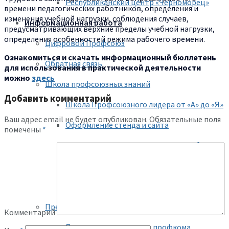
Республиканский центр «Черноморец»
времени педагогических работников, определения и
изменения учебной нагрузки, соблюдения случаев,
Информационная работа
предусматривающих верхние пределы учебной нагрузки,
определения особенностей режима рабочего времени.
Цифровой Профсоюз
Ознакомиться и скачать информационный бюллетень
Обратная связь
для использования в практической деятельности
можно
здесь
Школа профсоюзных знаний
Добавить комментарий
Школа Профсоюзного лидера от «А» до «Я»
Ваш адрес email не будет опубликован.
Обязательные поля
Оформление стенда и сайта
помечены
*
Методические рекомендации, пособия
Газета «Профсоюзная среда»
Газета «Новое слово»
Председателю профкома
Комментарий
Помощь председателю профкома