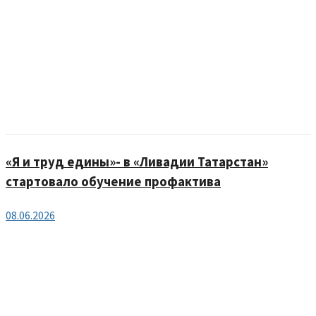
«Я и труд едины»- в «Ливадии Татарстан»
стартовало обучение профактива
08.06.2026