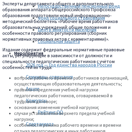
Эксперты департамента общего и дополнительного
Негосударственный пенсионный фонд
образования аппарата Общероссийского Профсоюза
образования подготовили новый информационно-
Фонд социального страхования
методический бюллетень «Рабочее время работников
образовательных учреждений: общие положения и
Центр занятости населения
особенности правового регулирования (сборник
нормативных правовых актов с комментариями)».
Социальная защита
Издание содержит федеральные нормативные правовые
Мероприятия
акты, регулирующие в зависимости от должности и
специальности педагогических работников с учётом
2026 год — Год единства народов России
особенностей их труда:
Семинары, совещания
вопросы рабочего времени работников организаций,
осуществляющих образовательную деятельность;
Акции
правила определения учебной нагрузки
педагогических работников, оговариваемой в
Конкурсы
трудовом договоре;
основания изменения учебной нагрузки;
Рейтинг ОО
случаи установления верхнего предела учебной
нагрузки;
Спартакиада
особенности режима рабочего времени и времени
отдыха педагогических и иных работников