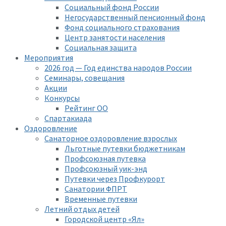
Социальный фонд России
Негосударственный пенсионный фонд
Фонд социального страхования
Центр занятости населения
Социальная защита
Мероприятия
2026 год — Год единства народов России
Семинары, совещания
Акции
Конкурсы
Рейтинг ОО
Спартакиада
Оздоровление
Санаторное оздоровление взрослых
Льготные путевки бюджетникам
Профсоюзная путевка
Профсоюзный уик-энд
Путевки через Профкурорт
Санатории ФПРТ
Временные путевки
Летний отдых детей
Городской центр «Ял»