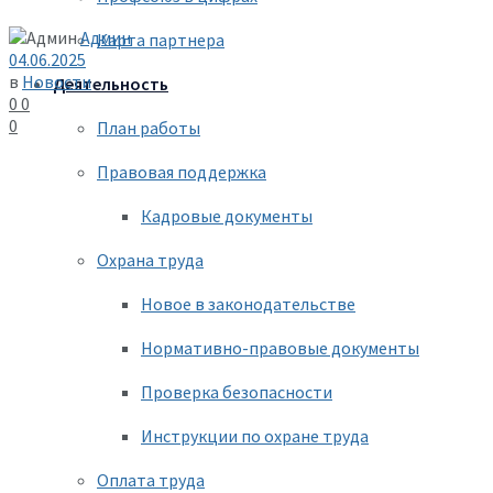
Админ
Карта партнера
04.06.2025
в
Новости
Деятельность
0
0
0
План работы
Правовая поддержка
Кадровые документы
Охрана труда
Новое в законодательстве
Нормативно-правовые документы
Проверка безопасности
Инструкции по охране труда
Оплата труда