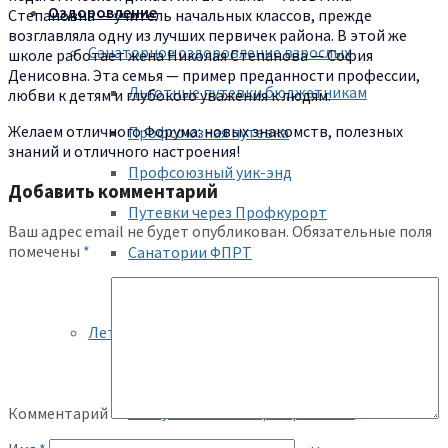
Оздоровление
Степановна — учитель начальных классов, прежде
возглавляла одну из лучших первичек района. В этой же
Санаторное оздоровление взрослых
школе работает жена Николая Степанова — София
Денисовна. Эта семья — пример преданности профессии,
Льготные путевки бюджетникам
любви к детям и глубокого уважения к людям.
Желаем отличного Форума: новых знакомств, полезных
Профсоюзная путевка
знаний и отличного настроения!
Профсоюзный уик-энд
Добавить комментарий
Путевки через Профкурорт
Ваш адрес email не будет опубликован.
Обязательные поля
помечены
*
Санатории ФПРТ
Временные путевки
Летний отдых детей
Городской центр «Ял»
Республиканский центр «Лето»
Комментарий