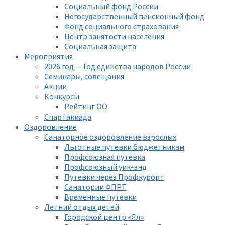
Социальный фонд России
Негосударственный пенсионный фонд
Фонд социального страхования
Центр занятости населения
Социальная защита
Мероприятия
2026 год — Год единства народов России
Семинары, совещания
Акции
Конкурсы
Рейтинг ОО
Спартакиада
Оздоровление
Санаторное оздоровление взрослых
Льготные путевки бюджетникам
Профсоюзная путевка
Профсоюзный уик-энд
Путевки через Профкурорт
Санатории ФПРТ
Временные путевки
Летний отдых детей
Городской центр «Ял»