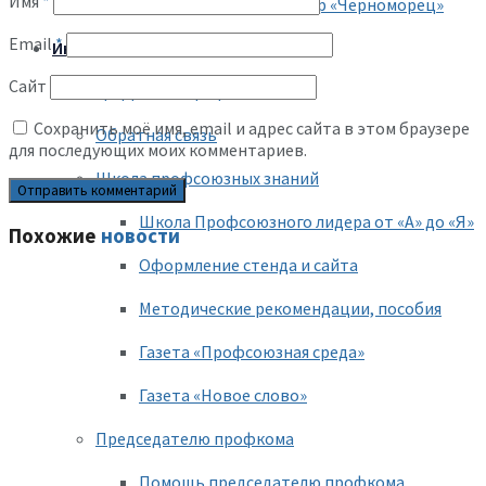
Имя
*
Республиканский центр «Черноморец»
Email
*
Информационная работа
Сайт
Цифровой Профсоюз
Сохранить моё имя, email и адрес сайта в этом браузере
Обратная связь
для последующих моих комментариев.
Школа профсоюзных знаний
Школа Профсоюзного лидера от «А» до «Я»
Похожие
новости
Оформление стенда и сайта
Методические рекомендации, пособия
Газета «Профсоюзная среда»
Газета «Новое слово»
Председателю профкома
Помощь председателю профкома