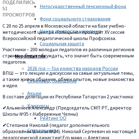
ПОДЕЛИЛИСЬ
Негосударственный пенсионный фонд
51
ПРОСМОТРОВ
Фонд социального страхования
С 20 по 25 апреля в Московской области на базе учебно-
Центр занятости населения
методического центра «Голицыно» проходит XV сессия
Всероссийской педагогической школы Профсоюза.
Социальная защита
Участники – 200 молодых педагогов из различных регионов
страны — будут обсуждать, что значит быть современным
Мероприятия
педагогом.
2026 год — Год единства народов России
ВПШ — это лекции и дискуссии на самые актуальные темы,
а также живое общение, обмен опытом, новые знакомства
Семинары, совещания
и идеи.
Акции
В составе делегации из Республики Татарстан 2 участника:
Конкурсы
✔Альменеев Александр (Председатель СМП РТ, директор
Школы №35 г.Набережные Челны)
Рейтинг ОО
✔Степанов Николай (педагог дополнительного
Спартакиада
образования Школы №24). Николай Сергеевич из настоящей
педагогической династии! Его мама — Алевтина