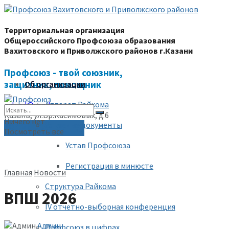
Территориальная организация
Общероссийского Профсоюза образования
Вахитовского и Приволжского районов г.Казани
Профсоюз - твой союзник,
защитник, помощник
Об организации
Аппарат Райкома
prk-ed@yandex.ru
Казань, ул.Бр.Касимовых, д.6
Ничего нет
Уставные документы
(843) 228-68-80
Посмотреть все
Устав Профсоюза
Регистрация в минюсте
Главная
Новости
Структура Райкома
ВПШ 2026
IV отчетно-выборная конференция
Админ
Профсоюз в цифрах