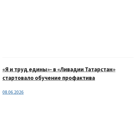
«Я и труд едины»- в «Ливадии Татарстан»
стартовало обучение профактива
08.06.2026