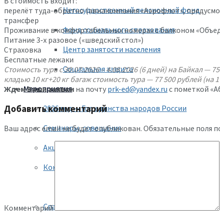
В стоимость входит:
Негосударственный пенсионный фонд
перелёт туда-обратно (авиакомпания «Аэрофлот», предусмо
трансфер
Фонд социального страхования
Проживание в комфортабельных номерах с балконом «Объеди
Питание 3-х разовое («шведский стол»)
Центр занятости населения
Страховка
Бесплатные лежаки
Социальная защита
Стоимость тура с 30.07.2026 – 4.08.2026 (6 дней) на Байкал —
кладью 10 кг+20 кг багаж стоимость тура — 77 500 рублей (на 1
Мероприятия
Ждем Ваши заявки
на почту
prk-ed@yandex.ru
с пометкой «А
Добавить комментарий
2026 год — Год единства народов России
Семинары, совещания
Ваш адрес email не будет опубликован.
Обязательные поля 
Акции
Конкурсы
Рейтинг ОО
Спартакиада
Комментарий