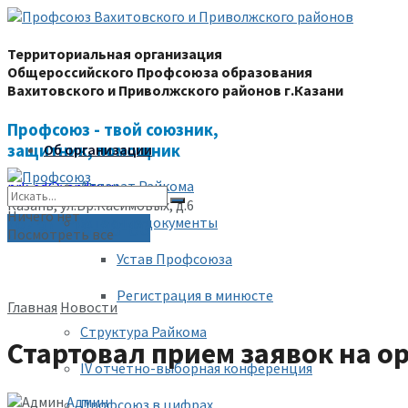
Территориальная организация
Общероссийского Профсоюза образования
Вахитовского и Приволжского районов г.Казани
Профсоюз - твой союзник,
защитник, помощник
Об организации
Аппарат Райкома
prk-ed@yandex.ru
Казань, ул.Бр.Касимовых, д.6
Ничего нет
Уставные документы
(843) 228-68-80
Посмотреть все
Устав Профсоюза
Регистрация в минюсте
Главная
Новости
Структура Райкома
Стартовал прием заявок на о
IV отчетно-выборная конференция
Админ
Профсоюз в цифрах