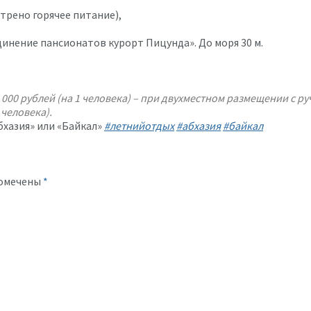
трено горячее питание),
нение пансионатов курорт Пицунда». До моря 30 м.
 75 000 рублей (на 1 человека) – при двухместном размещении с 
 человека).
бхазия» или «Байкал»
#летнийотдых
#абхазия
#байкал
помечены
*