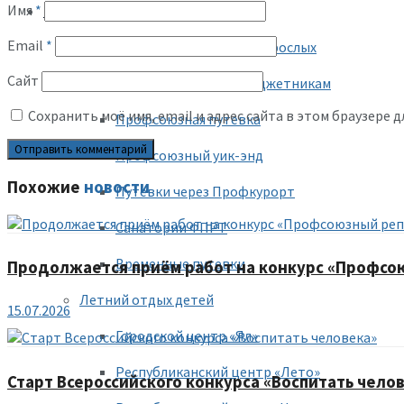
Имя
*
Оздоровление
Email
*
Санаторное оздоровление взрослых
Сайт
Льготные путевки бюджетникам
Сохранить моё имя, email и адрес сайта в этом браузере
Профсоюзная путевка
Профсоюзный уик-энд
Похожие
новости
Путевки через Профкурорт
Санатории ФПРТ
Временные путевки
Продолжается приём работ на конкурс «Профсо
Летний отдых детей
15.07.2026
Городской центр «Ял»
Республиканский центр «Лето»
Старт Всероссийского конкурса «Воспитать чело