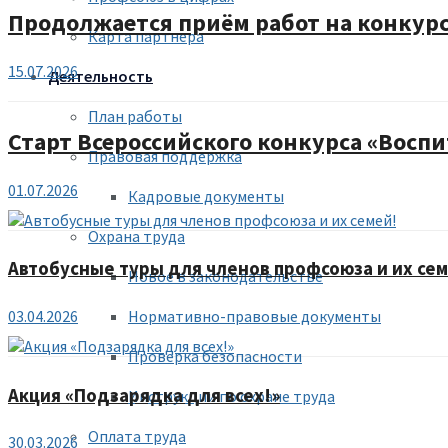
Продолжается приём работ на конкур
Карта партнера
15.07.2026
Деятельность
План работы
Старт Всероссийского конкурса «Воспи
Правовая поддержка
01.07.2026
Кадровые документы
Охрана труда
Автобусные туры для членов профсоюза и их сем
Новое в законодательстве
03.04.2026
Нормативно-правовые документы
Проверка безопасности
Акция «Подзарядка для всех!»
Инструкции по охране труда
Оплата труда
30.03.2026