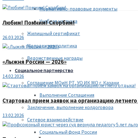
Нормативно-правовые документы
Учебная нагрузка
Любим! Помним! Скорбим!
Жилищный сертификат
26.03.2026
Молодежная политика
Ведомственные награды
«Лыжня России — 2026»
Социальное партнерство
14.02.2026
Соглашение МОиН РТ, УО ИК МО г. Казани
Выполнение Соглашения
Стартовал прием заявок на организацию летнего
Заключение, выполнение колдоговора
13.02.2026
Сетевое взаимодействие
Социальный фонд России