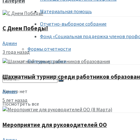
Галереи
Материальная помощь
Отчетно-выборное собрание
С Днем Победы!
Фонд «Социальная поддержка членов проф
Админ
Формы отчетности
3 года назад
Полезные ссылки
Шахматный турнир среди работников образова
Ничего нет
Админ
5 лет назад
Посмотреть все
Мероприятие для руководителей ОО
Админ