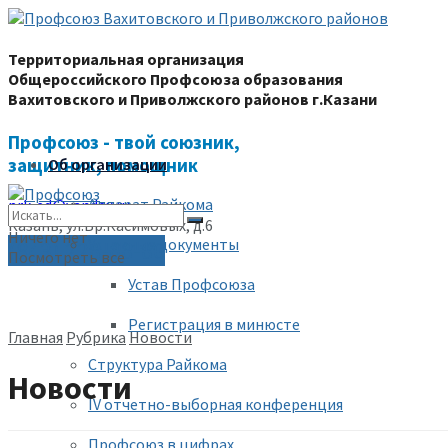
Территориальная организация
Общероссийского Профсоюза образования
Вахитовского и Приволжского районов г.Казани
Профсоюз - твой союзник,
защитник, помощник
Об организации
Аппарат Райкома
prk-ed@yandex.ru
Казань, ул.Бр.Касимовых, д.6
Ничего нет
Уставные документы
(843) 228-68-80
Посмотреть все
Устав Профсоюза
Регистрация в минюсте
Главная
Рубрика
Новости
Структура Райкома
Новости
IV отчетно-выборная конференция
Профсоюз в цифрах