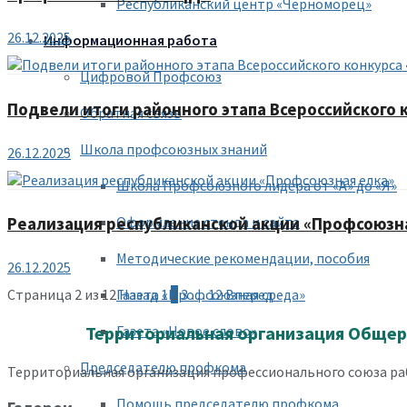
Республиканский центр «Черноморец»
26.12.2025
Информационная работа
Цифровой Профсоюз
Подвели итоги районного этапа Всероссийского 
Обратная связь
Школа профсоюзных знаний
26.12.2025
Школа Профсоюзного лидера от «А» до «Я»
Оформление стенда и сайта
Реализация республиканской акции «Профсоюзн
Методические рекомендации, пособия
26.12.2025
Газета «Профсоюзная среда»
Страница 2 из 12
Назад
1
2
3
…
12
Вперед
Газета «Новое слово»
Территориальная организация Общер
Председателю профкома
Территориальная организация профессионального союза раб
Помощь председателю профкома