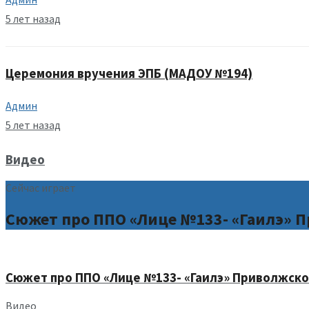
5 лет назад
Церемония вручения ЭПБ (МАДОУ №194)
Админ
5 лет назад
Видео
Сейчас играет
Сюжет про ППО «Лице №133- «Гаилэ» П
Сюжет про ППО «Лице №133- «Гаилэ» Приволжског
Видео