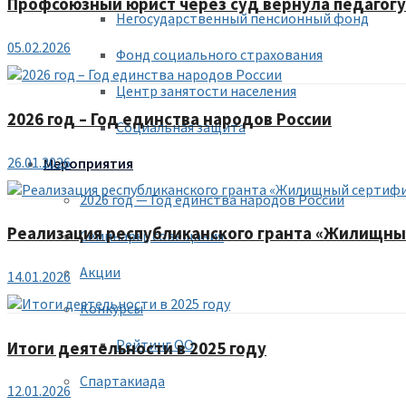
Профсоюзный юрист через суд вернула педагогу 
Негосударственный пенсионный фонд
05.02.2026
Фонд социального страхования
Центр занятости населения
2026 год – Год единства народов России
Социальная защита
26.01.2026
Мероприятия
2026 год — Год единства народов России
Реализация республиканского гранта «Жилищны
Семинары, совещания
Акции
14.01.2026
Конкурсы
Рейтинг ОО
Итоги деятельности в 2025 году
Спартакиада
12.01.2026