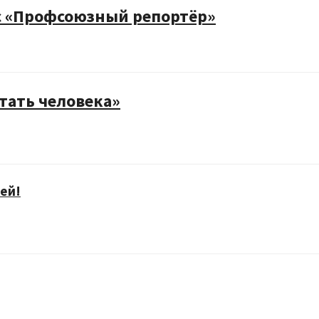
с «Профсоюзный репортёр»
тать человека»
ей!