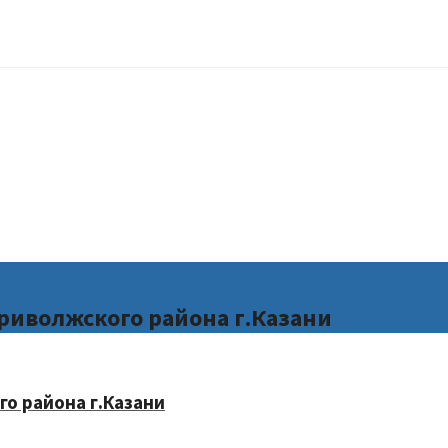
риволжского района г.Казани
о района г.Казани