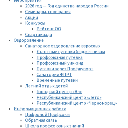
2026 год — Год единства народов России
Семинары, совещания
Акции
Конкурсы
Рейтинг ОО
Спартакиада
Оздоровление
Санаторное оздоровление взрослых
Льготные путевки бюджетникам
Профсоюзная путевка
Профсоюзный уик-энд
Путевки через Профкурорт
Санатории ФПРТ
Временные путевки
Летний отдых детей
Городской центр «Ял»
Республиканский центр «Лето»
Республиканский центр «Черноморец»
Информационная работа
Цифровой Профсоюз
Обратная связь
Школа профсоюзных знаний