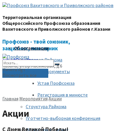
Территориальная организация
Общероссийского Профсоюза образования
Вахитовского и Приволжского районов г.Казани
Профсоюз - твой союзник,
защитник, помощник
Об организации
Аппарат Райкома
prk-ed@yandex.ru
Казань, ул.Бр.Касимовых, д.6
Ничего нет
Уставные документы
(843) 228-68-80
Посмотреть все
Устав Профсоюза
Регистрация в минюсте
Главная
Мероприятия
Акции
Структура Райкома
Акции
IV отчетно-выборная конференция
С Днем Великой Победы!
Профсоюз в цифрах