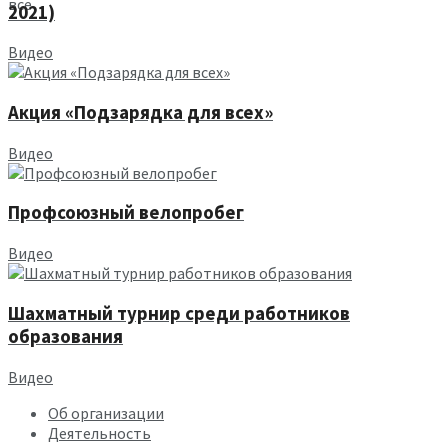
все
2021)
Видео
Акция «Подзарядка для всех»
Видео
Профсоюзный велопробег
Видео
Шахматный турнир среди работников
образования
Видео
Об организации
Деятельность