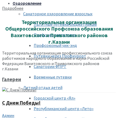
Оздоровление
Подробнее
Санаторное оздоровление взрослых
Территориальная организация
Льготные путевки бюджетникам
Общероссийского Профсоюза образования
Вахитовского и Приволжского районов
Профсоюзная путевка
г.Казани
Профсоюзный уик-энд
Территориальная организация профессионального союза
Путевки через Профкурорт
работников народного образования и науки Российской
Федерации Вахитовского и Приволжского районов
Санатории ФПРТ
г.Казани
Временные путевки
Галереи
Летний отдых детей
Городской центр «Ял»
С Днем Победы!
Республиканский центр «Лето»
Админ