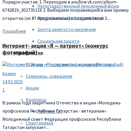
Порядок участия: 1. Переходим в альбом vk.com/album-
Негосударственный пенсионный фонд
6742819_302735116 2. Выбираем понравившийся вам пример
Фонд социального страхования
открытки (из 17 предложенных) и создаем свою. 3....
Центр занятости населения
Подробнее
Социальная защита
Интернет- акция «Я — патриот» (конкурс
фотографий)
Мероприятия
2026 год — Год единства народов России
Админ
Семинары, совещания
14.03.2025
Акции
1
Конкурсы
В рамках Года защитника Отечества и акции «Молодежь
профсоюзов Республики Татарстан - ветеранам»
Рейтинг ОО
Молодежный совет Федерации профсоюзов Республики
Спартакиада
Татарстан запускает...