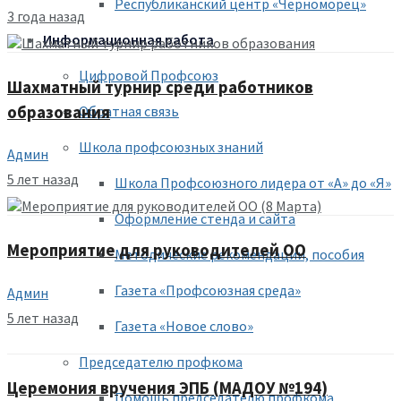
Республиканский центр «Черноморец»
3 года назад
Информационная работа
Цифровой Профсоюз
Шахматный турнир среди работников
образования
Обратная связь
Школа профсоюзных знаний
Админ
5 лет назад
Школа Профсоюзного лидера от «А» до «Я»
Оформление стенда и сайта
Мероприятие для руководителей ОО
Методические рекомендации, пособия
Газета «Профсоюзная среда»
Админ
5 лет назад
Газета «Новое слово»
Председателю профкома
Церемония вручения ЭПБ (МАДОУ №194)
Помощь председателю профкома