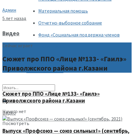
Админ
Материальная помощь
5 лет назад
Отчетно-выборное собрание
Видео
Фонд «Социальная поддержка членов
Сейчас играет
профсоюза»
Сюжет про ППО «Лице №133- «Гаилэ»
Формы отчетности
Приволжского района г.Казани
Полезные ссылки
Сюжет про ППО «Лице №133- «Гаилэ»
Приволжского района г.Казани
Ничего нет
Видео
Посмотреть
Выпуск «Профсоюз — союз сильных!» (сентябрь,