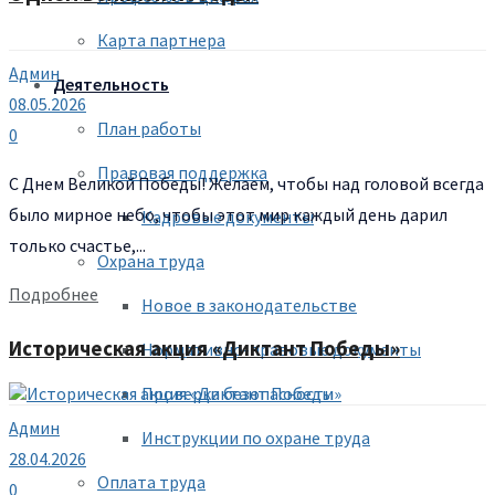
Карта партнера
Админ
Деятельность
08.05.2026
План работы
0
Правовая поддержка
С Днем Великой Победы! Желаем, чтобы над головой всегда
было мирное небо, чтобы этот мир каждый день дарил
Кадровые документы
только счастье,...
Охрана труда
Подробнее
Новое в законодательстве
Историческая акция «Диктант Победы»
Нормативно-правовые документы
Проверка безопасности
Админ
Инструкции по охране труда
28.04.2026
Оплата труда
0