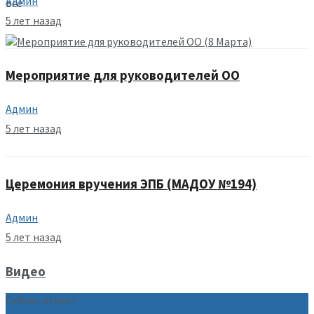
Админ
все
5 лет назад
Мероприятие для руководителей ОО
Админ
5 лет назад
Церемония вручения ЭПБ (МАДОУ №194)
Админ
5 лет назад
Видео
Сейчас играет