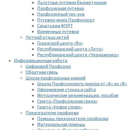
Льготные путевки бюджетникам
Профсоюзная путевка
Профсоюзный уик-энд
Путевки через Профкурорт
Санатории ФПРТ
Временные путевки
Летний отдых детей
Городской центр «Ял»
Республиканский центр «Лето»
Республиканский центр «Черноморец»
Информационная работа
Цифровой Профсоюз
Обратная связь
Школа профсоюзных знаний
Школа Профсоюзного лидера от «А» до «Я»
Оформление стенда и сайта
Методические рекомендации, пособия
Газета «Профсоюзная среда»
Газета «Новое слово»
Председателю профкома
Помощь председателю профкома
Материальная помощь