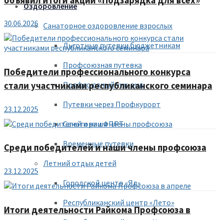
объявил итоги акции «Подзарядка для всех»
Оздоровление
30.06.2026
Санаторное оздоровление взрослых
Льготные путевки бюджетникам
Профсоюзная путевка
Победители профессионального конкурса
Профсоюзный уик-энд
стали участниками республиканского семинара
Путевки через Профкурорт
23.12.2025
Санатории ФПРТ
Временные путевки
Среди победителей и наши члены профсоюза
Летний отдых детей
23.12.2025
Городской центр «Ял»
Республиканский центр «Лето»
Итоги деятельности Райкома Профсоюза в