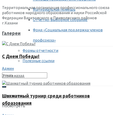
Территориальная организация профессионального союза
Материальная помощь
работников народного образования и науки Российской
Федерации Вахитовского и Приволжского районов
Отчетно-выборное собрание
г.Казани
Фонд «Социальная поддержка членов
Галереи
профсоюза»
Формы отчетности
С Днем Победы!
Полезные ссылки
Админ
3 года назад
Ничего нет
Шахматный турнир среди работников
образования
Посмотреть