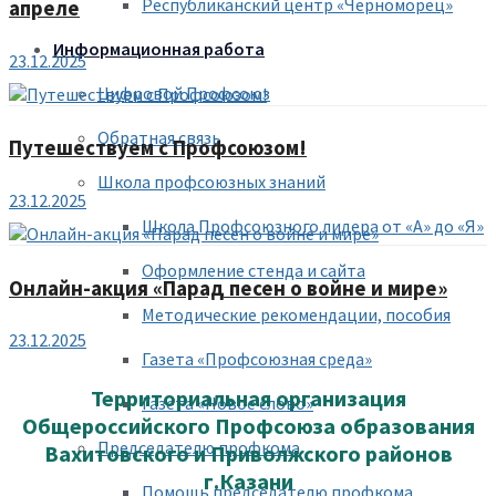
Республиканский центр «Черноморец»
апреле
Информационная работа
23.12.2025
Цифровой Профсоюз
Обратная связь
Путешествуем с Профсоюзом!
Школа профсоюзных знаний
23.12.2025
Школа Профсоюзного лидера от «А» до «Я»
Оформление стенда и сайта
Онлайн-акция «Парад песен о войне и мире»
Методические рекомендации, пособия
23.12.2025
Газета «Профсоюзная среда»
Территориальная организация
Газета «Новое слово»
Общероссийского Профсоюза образования
Председателю профкома
Вахитовского и Приволжского районов
г.Казани
Помощь председателю профкома