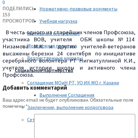
0
ПОДЕЛИЛИСЬ
Нормативно-правовые документы
153
ПРОСМОТРОВ
Учебная нагрузка
В честь одного из старейших членов Профсоюза,
Жилищный сертификат
участника ВОВ, учителя ОБЖ школы №114
Молодежная политика
Низамова М.К. и других учителей-ветеранов
высажены березки 24 сентября по инициативе
Ведомственные награды
серебряного волонтера РТ Нигматуллиной К.И.,
учителя истории школы и активного члена
Социальное партнерство
Профсоюза.
Соглашение МОиН РТ, УО ИК МО г. Казани
Добавить комментарий
Выполнение Соглашения
Ваш адрес email не будет опубликован.
Обязательные поля
помечены
*
Заключение, выполнение колдоговора
Сетевое взаимодействие
Социальный фонд России