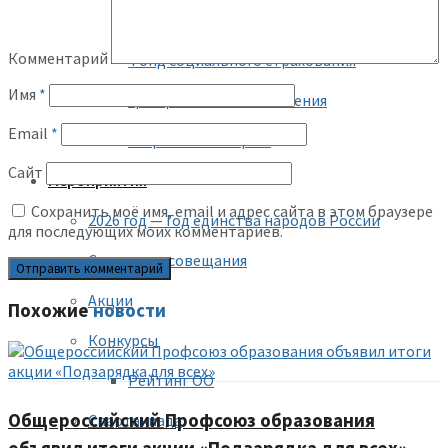
Негосударственный пенсионный фонд
Комментарий
Фонд социального страхования
Имя
*
Центр занятости населения
Email
*
Социальная защита
Сайт
Мероприятия
Сохранить моё имя, email и адрес сайта в этом браузере
2026 год — Год единства народов России
для последующих моих комментариев.
Семинары, совещания
Акции
Похожие
новости
Конкурсы
Рейтинг ОО
Общероссийский Профсоюз образования
Спартакиада