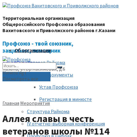
Территориальная организация
Общероссийского Профсоюза образования
Вахитовского и Приволжского районов г.Казани
Профсоюз - твой союзник,
защитник, помощник
Об организации
Аппарат Райкома
prk-ed@yandex.ru
Казань, ул.Бр.Касимовых, д.6
Ничего нет
Уставные документы
(843) 228-68-80
Посмотреть все
Устав Профсоюза
Регистрация в минюсте
Главная
Мероприятия
Структура Райкома
Аллея славы в честь
IV отчетно-выборная конференция
ветеранов школы №114
Профсоюз в цифрах