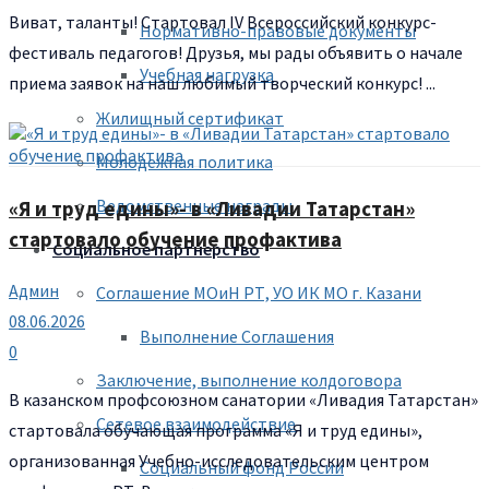
Виват, таланты! Стартовал IV Всероссийский конкурс-
Нормативно-правовые документы
фестиваль педагогов! Друзья, мы рады объявить о начале
Учебная нагрузка
приема заявок на наш любимый творческий конкурс! ...
Жилищный сертификат
Молодежная политика
Ведомственные награды
«Я и труд едины»- в «Ливадии Татарстан»
стартовало обучение профактива
Социальное партнерство
Админ
Соглашение МОиН РТ, УО ИК МО г. Казани
08.06.2026
Выполнение Соглашения
0
Заключение, выполнение колдоговора
В казанском профсоюзном санатории «Ливадия Татарстан»
Сетевое взаимодействие
стартовала обучающая программа «Я и труд едины»,
организованная Учебно-исследовательским центром
Социальный фонд России