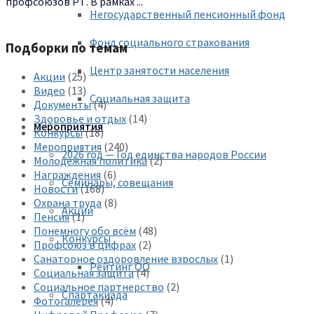
профсоюзов РТ. В рамках ...
Негосударственный пенсионный фонд
Фонд социального страхования
Подборки по темам
Центр занятости населения
Акции
(25)
Видео
(13)
Социальная защита
Документы
(4)
Здоровье и отдых
(14)
Мероприятия
Конкурсы
(18)
Мероприятия
(240)
2026 год — Год единства народов России
Молодежная политика
(2)
Награждения
(6)
Семинары, совещания
Новости
(168)
Охрана труда
(8)
Акции
Пенсия
(1)
Понемногу обо всём
(48)
Конкурсы
Профсоюз в цифрах
(2)
Санаторное оздоровление взрослых
(1)
Рейтинг ОО
Социальная защита
(4)
Социальное партнерство
(2)
Спартакиада
Фотогалерея
(4)