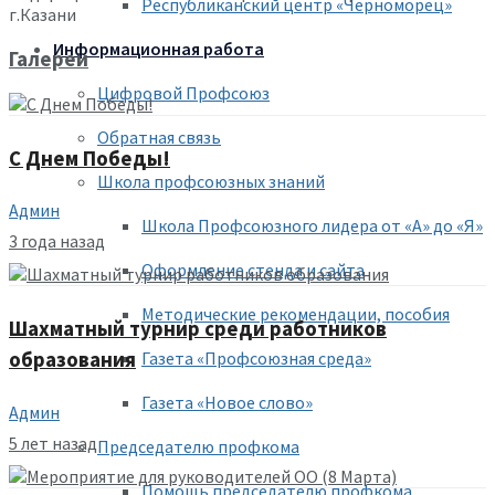
Республиканский центр «Черноморец»
г.Казани
Информационная работа
Галереи
Цифровой Профсоюз
Обратная связь
С Днем Победы!
Школа профсоюзных знаний
Админ
Школа Профсоюзного лидера от «А» до «Я»
3 года назад
Оформление стенда и сайта
Методические рекомендации, пособия
Шахматный турнир среди работников
образования
Газета «Профсоюзная среда»
Газета «Новое слово»
Админ
5 лет назад
Председателю профкома
Помощь председателю профкома