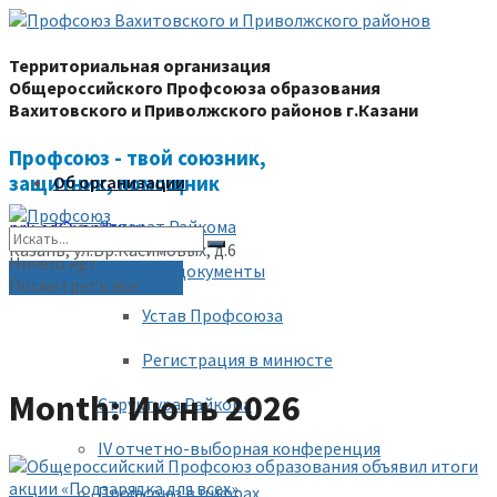
Территориальная организация
Общероссийского Профсоюза образования
Вахитовского и Приволжского районов г.Казани
Профсоюз - твой союзник,
защитник, помощник
Об организации
Аппарат Райкома
prk-ed@yandex.ru
Казань, ул.Бр.Касимовых, д.6
Ничего нет
Уставные документы
(843) 228-68-80
Посмотреть все
Устав Профсоюза
Регистрация в минюсте
Month: Июнь 2026
Структура Райкома
IV отчетно-выборная конференция
Профсоюз в цифрах