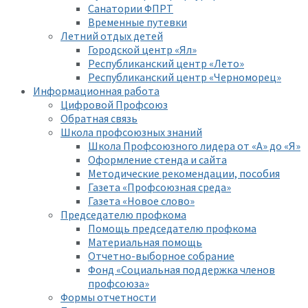
Санатории ФПРТ
Временные путевки
Летний отдых детей
Городской центр «Ял»
Республиканский центр «Лето»
Республиканский центр «Черноморец»
Информационная работа
Цифровой Профсоюз
Обратная связь
Школа профсоюзных знаний
Школа Профсоюзного лидера от «А» до «Я»
Оформление стенда и сайта
Методические рекомендации, пособия
Газета «Профсоюзная среда»
Газета «Новое слово»
Председателю профкома
Помощь председателю профкома
Материальная помощь
Отчетно-выборное собрание
Фонд «Социальная поддержка членов
профсоюза»
Формы отчетности