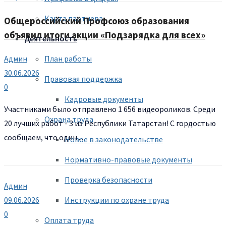
Карта партнера
Общероссийский Профсоюз образования
объявил итоги акции «Подзарядка для всех»
Деятельность
План работы
Админ
30.06.2026
Правовая поддержка
0
Кадровые документы
Участниками было отправлено 1 656 видеороликов. Среди
Охрана труда
20 лучших работ - 3 из Республики Татарстан! С гордостью
сообщаем, что один ...
Новое в законодательстве
Нормативно-правовые документы
Проверка безопасности
Админ
Инструкции по охране труда
09.06.2026
0
Оплата труда