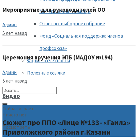
Мероприятие для руководителей ОО
Материальная помощь
Отчетно-выборное собрание
Админ
5 лет назад
Фонд «Социальная поддержка членов
профсоюза»
Церемония вручения ЭПБ (МАДОУ №194)
Формы отчетности
Админ
Полезные ссылки
5 лет назад
Видео
Сейчас играет
Ничего нет
Сюжет про ППО «Лице №133- «Гаилэ»
Посмотреть
Приволжского района г.Казани