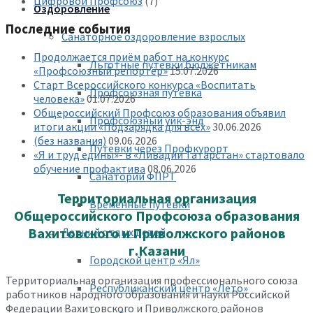
Цифровой Профсоюз
(7)
Оздоровление
Последние события
Санаторное оздоровление взрослых
Продолжается приём работ на конкурс
Льготные путевки бюджетникам
«Профсоюзный репортёр»
15.07.2026
Старт Всероссийского конкурса «Воспитать
Профсоюзная путевка
человека»
01.07.2026
Общероссийский Профсоюз образования объявил
Профсоюзный уик-энд
итоги акции «Подзарядка для всех»
30.06.2026
(без названия)
09.06.2026
Путевки через Профкурорт
«Я и труд едины»- в «Ливадии Татарстан» стартовало
обучение профактива
08.06.2026
Санатории ФПРТ
Территориальная организация
Временные путевки
Общероссийского Профсоюза образования
Вахитовского и Приволжского районов
Летний отдых детей
г.Казани
Городской центр «Ял»
Территориальная организация профессионального союза
Республиканский центр «Лето»
работников народного образования и науки Российской
Федерации Вахитовского и Приволжского районов