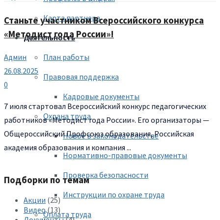
Карта партнера
Станьте участником Всероссийского конкурса
«Методист года России»!
Деятельность
План работы
Админ
26.08.2025
Правовая поддержка
0
Кадровые документы
7 июля стартовал Всероссийский конкурс педагогических
Охрана труда
работников «Методист года России». Его организаторы —
Общероссийский Профсоюз образования, Российская
Новое в законодательстве
академия образования и компания ...
Нормативно-правовые документы
Проверка безопасности
Подборки по темам
Инструкции по охране труда
Акции
(25)
Видео
(13)
Оплата труда
Документы
(4)