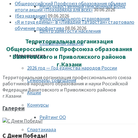
Общероссийский Профсоюз образования объявил
Негосударственный пенсионный фонд
итоги акции «Подзарядка для всех»
30.06.2026
(без названия)
09.06.2026
Фонд социального страхования
«Я и труд едины»- в «Ливадии Татарстан» стартовало
обучение профактива
08.06.2026
Центр занятости населения
Территориальная организация
Социальная защита
Общероссийского Профсоюза образования
Мероприятия
Вахитовского и Приволжского районов
г.Казани
2026 год — Год единства народов России
Территориальная организация профессионального союза
Семинары, совещания
работников народного образования и науки Российской
Федерации Вахитовского и Приволжского районов
Акции
г.Казани
Конкурсы
Галереи
Рейтинг ОО
Спартакиада
С Днем Победы!