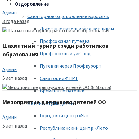
Оздоровление
Админ
Санаторное оздоровление взрослых
3 года назад
Льготные путевки бюджетникам
Профсоюзная путевка
Шахматный турнир среди работников
Профсоюзный уик-энд
образования
Путевки через Профкурорт
Админ
5 лет назад
Санатории ФПРТ
Временные путевки
Мероприятие для руководителей ОО
Летний отдых детей
Городской центр «Ял»
Админ
5 лет назад
Республиканский центр «Лето»