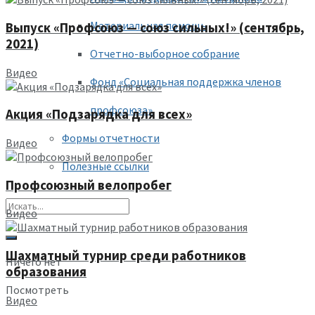
Материальная помощь
Выпуск «Профсоюз — союз сильных!» (сентябрь,
2021)
Отчетно-выборное собрание
Видео
Фонд «Социальная поддержка членов
профсоюза»
Акция «Подзарядка для всех»
Формы отчетности
Видео
Полезные ссылки
Профсоюзный велопробег
Видео
Шахматный турнир среди работников
Ничего нет
образования
Посмотреть
Видео