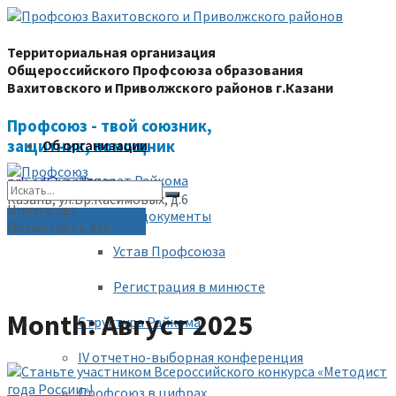
Территориальная организация
Общероссийского Профсоюза образования
Вахитовского и Приволжского районов г.Казани
Профсоюз - твой союзник,
защитник, помощник
Об организации
Аппарат Райкома
prk-ed@yandex.ru
Казань, ул.Бр.Касимовых, д.6
Ничего нет
Уставные документы
(843) 228-68-80
Посмотреть все
Устав Профсоюза
Регистрация в минюсте
Month: Август 2025
Структура Райкома
IV отчетно-выборная конференция
Профсоюз в цифрах