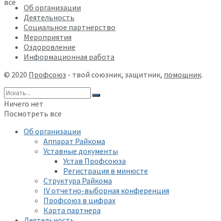
все
Об организации
Деятельность
Социальное партнерство
Мероприятия
Оздоровление
Информационная работа
© 2020
Профсоюз
- твой союзник, защитник,
помощник
.
Ничего нет
Посмотреть все
Об организации
Аппарат Райкома
Уставные документы
Устав Профсоюза
Регистрация в минюсте
Структура Райкома
IV отчетно-выборная конференция
Профсоюз в цифрах
Карта партнера
Деятельность