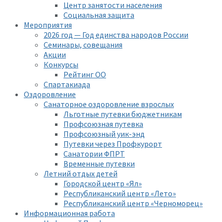
Центр занятости населения
Социальная защита
Мероприятия
2026 год — Год единства народов России
Семинары, совещания
Акции
Конкурсы
Рейтинг ОО
Спартакиада
Оздоровление
Санаторное оздоровление взрослых
Льготные путевки бюджетникам
Профсоюзная путевка
Профсоюзный уик-энд
Путевки через Профкурорт
Санатории ФПРТ
Временные путевки
Летний отдых детей
Городской центр «Ял»
Республиканский центр «Лето»
Республиканский центр «Черноморец»
Информационная работа