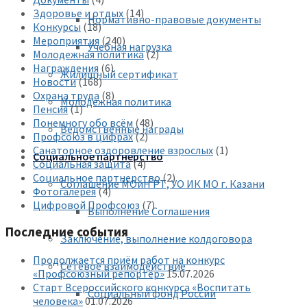
Здоровье и отдых
(14)
Нормативно-правовые документы
Конкурсы
(18)
Мероприятия
(240)
Учебная нагрузка
Молодежная политика
(2)
Награждения
(6)
Жилищный сертификат
Новости
(168)
Охрана труда
(8)
Молодежная политика
Пенсия
(1)
Понемногу обо всём
(48)
Ведомственные награды
Профсоюз в цифрах
(2)
Санаторное оздоровление взрослых
(1)
Социальное партнерство
Социальная защита
(4)
Социальное партнерство
(2)
Соглашение МОиН РТ, УО ИК МО г. Казани
Фотогалерея
(4)
Цифровой Профсоюз
(7)
Выполнение Соглашения
Последние события
Заключение, выполнение колдоговора
Продолжается приём работ на конкурс
Сетевое взаимодействие
«Профсоюзный репортёр»
15.07.2026
Старт Всероссийского конкурса «Воспитать
Социальный фонд России
человека»
01.07.2026